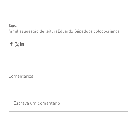
Tags:
família
sugestão de leitura
Eduardo Sá
pedopsicólogo
criança
Comentários
Escreva um comentário