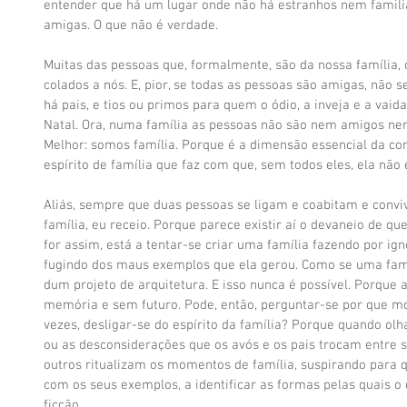
entender que há um lugar onde não há estranhos nem famili
amigas. O que não é verdade. 
Muitas das pessoas que, formalmente, são da nossa família,
colados a nós. E, pior, se todas as pessoas são amigas, não 
há pais, e tios ou primos para quem o ódio, a inveja e a vaid
Natal. Ora, numa família as pessoas não são nem amigos nem 
Melhor: somos família. Porque é a dimensão essencial da co
espírito de família que faz com que, sem todos eles, ela não e
Aliás, sempre que duas pessoas se ligam e coabitam e convi
família, eu receio. Porque parece existir aí o devaneio de que
for assim, está a tentar-se criar uma família fazendo por ign
fugindo dos maus exemplos que ela gerou. Como se uma famíl
dum projeto de arquitetura. E isso nunca é possível. Porque 
memória e sem futuro. Pode, então, perguntar-se por que mo
vezes, desligar-se do espírito da família? Porque quando ol
ou as desconsiderações que os avós e os pais trocam entre 
outros ritualizam os momentos de família, suspirando para
com os seus exemplos, a identificar as formas pelas quais o 
ficção. 