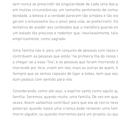
sem nunca se prescindir da singularidade de cada uma das pes
em muitas circunstâncias, um tamanho sentimento de comunh
bondade, a beleza e a verdade parecem tão simples e tão ex
geram o entusiasmo (ou o amor pela vida, se preferirem). Vis
tentativa de aceder aos conteúdos que a metáfora guarda em 
um estado tão precioso e redentor que, inevitavelmente, tal
empiricamente, como sagrado. 
Uma família não é, pois, um conjunto de pessoas com laços 
contribuem as pessoas que estão “na primeira fila do nosso 
a chegar-se a essa “fila”, e as pessoas que foram morrendo d
morrendo por fora, vivem em nós, mais as outras de quem, f
Sempre que as somos capazes de ligar a todas, nem que sej
dum pedaço com sentido para nós. 
Considerando, como até aqui, o espírito santo como aquilo 
família. Seremos, quando muito, uma família. De vez em quan
vezes. Assim saibamos contribuir para que ela se recrie nes
palavras: quando nasce uma criança pode renascer uma famí
morre alguém, ou quando morremos para um projeto, ou quan