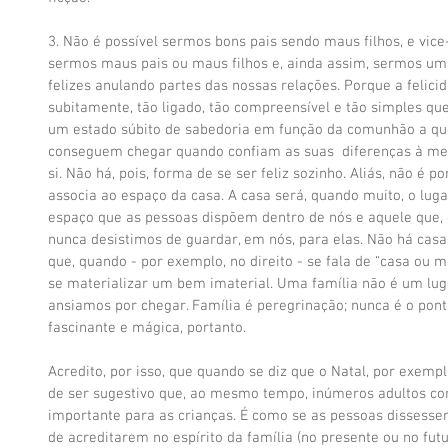
3. Não é possível sermos bons pais sendo maus filhos, e vice
sermos maus pais ou maus filhos e, ainda assim, sermos um
felizes anulando partes das nossas relações. Porque a felici
subitamente, tão ligado, tão compreensível e tão simples que,
um estado súbito de sabedoria em função da comunhão a que
conseguem chegar quando confiam as suas  diferenças à me
si. Não há, pois, forma de se ser feliz sozinho. Aliás, não é p
associa ao espaço da casa. A casa será, quando muito, o luga
espaço que as pessoas dispõem dentro de nós e aquele que,
nunca desistimos de guardar, em nós, para elas. Não há casa s
que, quando - por exemplo, no direito - se fala de “casa ou m
se materializar um bem imaterial. Uma família não é um luga
ansiamos por chegar. Família é peregrinação; nunca é o pont
fascinante e mágica, portanto. 
Acredito, por isso, que quando se diz que o Natal, por exemplo
de ser sugestivo que, ao mesmo tempo, inúmeros adultos con
importante para as crianças. É como se as pessoas dissessem,
de acreditarem no espírito da família (no presente ou no futu