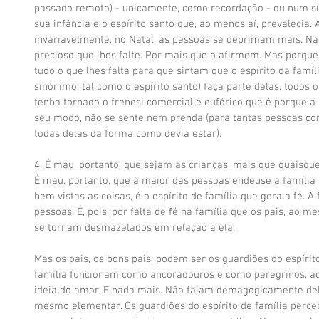
passado remoto) - unicamente, como recordação - ou num sí
sua infância e o espírito santo que, ao menos aí, prevalecia. 
invariavelmente, no Natal, as pessoas se deprimam mais. N
precioso que lhes falte. Por mais que o afirmem. Mas porque
tudo o que lhes falta para que sintam que o espírito da famíli
sinónimo, tal como o espírito santo) faça parte delas, todos os
tenha tornado o frenesi comercial e eufórico que é porque a
seu modo, não se sente nem prenda (para tantas pessoas co
todas delas da forma como devia estar). 
4. É mau, portanto, que sejam as crianças, mais que quaisque
É mau, portanto, que a maior das pessoas endeuse a família 
bem vistas as coisas, é o espírito de família que gera a fé. A
pessoas. É, pois, por falta de fé na família que os pais, ao 
se tornam desmazelados em relação a ela. 
Mas os pais, os bons pais, podem ser os guardiões do espírito
família funcionam como ancoradouros e como peregrinos,
ideia do amor. E nada mais. Não falam demagogicamente dele, 
mesmo elementar. Os guardiões do espírito de família perc