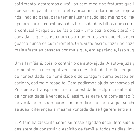
sofrimento, estaremos a usá-los sem medir as fraturas que 
que se compartilha com afeto aproxima; a dor que se projeta
nós. Indo ao banal para tentar ilustrar tudo isto melhor: o “f
apelam para a conciliação das birras de dois filhos num c
é confuso! Porque ou se faz a paz - uma paz (a dois, claro) -
convidar a que se esbatam os argumentos sem que eles nu
guarda nunca se comprometa. Ora, visto assim, fazer as paze
mais afasta as pessoas por mais que, em aparência, isso sugi
Uma família é, pois, o contrário da auto-ajuda. A auto-ajuda 
omnipotência incompatíveis com o espírito de família, enqu
de honestidade, de humildade e de coragem duma pessoa em
carinho, estima e respeito. Sem pedirmos ajuda pensamos pi
Porque é a transparência e a honestidade recíproca entre d
da honestidade à verdade. E, assim, se gere um com-senso 
de verdade mas um acréscimo em direção a ela, a que se c
as suas  diferenças à mesma vontade de se ligarem entre si).
2. A família (descrita como se fosse algodão doce) tem sido 
desistem de construir o espírito de família, todos os dias, i