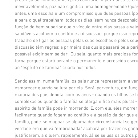
presença do conflito; antes pelo contrário. À paz nunca se ch
inevitavelmente, paz não significa uma homogeneidade (quase
antes, uma escolha e um compromisso que duas pessoas (por
e para o qual trabalham, todos os dias (sem nunca desconsid
função do bem superior que o vínculo entre elas passa a vale
saudáveis acolhem o conflito e a discussão, porque isso rep
trabalho de ligar as pessoas pelas suas escolhas e pelos seu
discussão têm regras: a primeira das quais passará pela pari
possível exigir sem se dar.  Ou seja, quanto mais preciosa fo
torna porque estará perante o permanente e acrescido escrut
ao “espírito de família”, criado por todos. 
Sendo assim, numa família, os pais nunca representam a ver
esmorecer quando se luta por ela. Será, porventura, em fun
maioria dos pais denota, com os anos - quando os filhos se 
complexos ou quando a família se alarga e fica mais plural -
espírito de família pode ir morrendo. E, com ela, eles morr
facilmente quando fogem ao conflito e à gestão da dor que el
família, pode-se magoar se alguma dor circunstancial se ge
verdade em que vá “embrulhada” acabará por trazer os ganh
justificarem, a diluem, rapidamente. Já se se usa os outros p