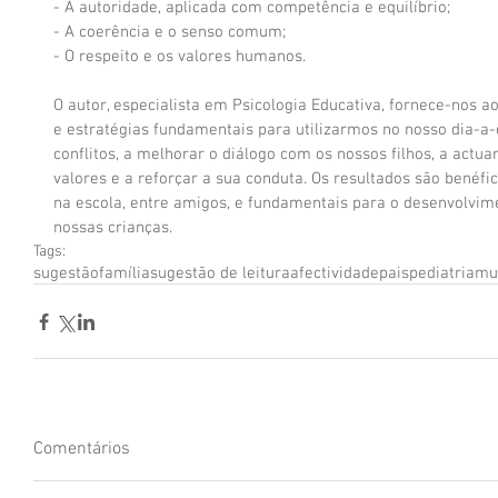
- A autoridade, aplicada com competência e equilíbrio; 
- A coerência e o senso comum; 
- O respeito e os valores humanos. 
O autor, especialista em Psicologia Educativa, fornece-nos a
e estratégias fundamentais para utilizarmos no nosso dia-a-d
conflitos, a melhorar o diálogo com os nossos filhos, a actua
valores e a reforçar a sua conduta. Os resultados são benéfi
na escola, entre amigos, e fundamentais para o desenvolvime
nossas crianças.
Tags:
sugestão
família
sugestão de leitura
afectividade
pais
pediatria
mu
Comentários