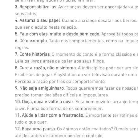
sentir-se integrados no núcleo familiar. 
3. Responsabilize-as
. As crianças devem ser encorajadas a a
seus actos. 
4. Assuma o seu papel
. Quando a criança desatar aos berros
que ser o adulto nesta relação. 
5. Fale com elas, muito e desde bem cedo
. Aproveite todos o
6. Dê o exemplo
. Tanto nos comportamentos, como na lingua
regras. 
7. Conte histórias
. O momento do conto é a forma clássica e e
Leia os livros antes de os ler aos seus filhos. 
8. Cure a razão, não o sintoma
, A indisciplina pode ser um si
Proibi-los de jogar PlayStation ou ver televisão durante um
Perceba a razão por trás do comportamento. 
9. Não seja amiguinha/o
, Todos quereremos fazer os nossos f
preciso tomar decisões difÍceis e impopulares. 
10. Ouça, ouça e volte a ouvir
. Seja bom ouvinte, arranje tem
ouvir. É uma boa forma de os compreender. 
11. Ajude a lidar com a frustração
. É importante ter rotinas 
tudo o que quer. 
12. Faça uma pausa
. Os ânimos estão exaltados? O mais sen
até dez antes de também perder o controlo. 