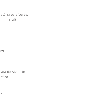
gatória este Verão:
Bombarral)
uz)
Mata de Alvalade
enfica
lar