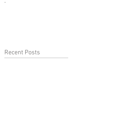
.
CORONAVÍRUS:
CUIDADOS A TER COM
AS CRIANÇAS
Recent Posts