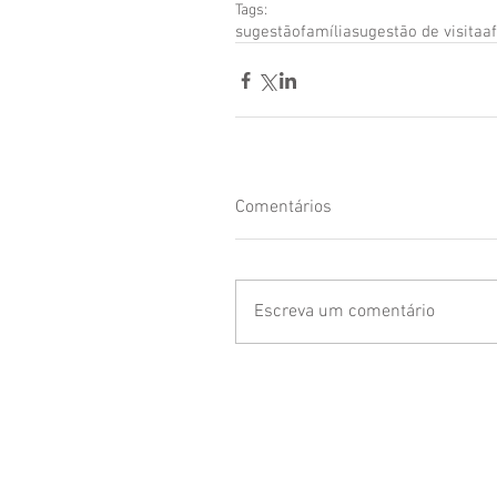
Tags:
sugestão
família
sugestão de visita
a
Comentários
Escreva um comentário