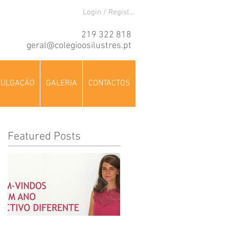
Login / Registre-se
219 322 818
geral@colegioosilustres.pt
VULGAÇÃO
GALERIA
CONTACTOS
Featured Posts