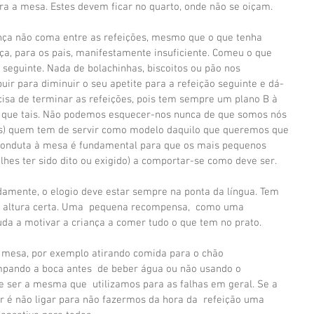
ara a mesa. Estes devem ficar no quarto, onde não se oiçam.
ça não coma entre as refeições, mesmo que o que tenha 
ça, para os pais, manifestamente insuficiente. Comeu o que 
 seguinte. Nada de bolachinhas, biscoitos ou pão nos 
ibuir para diminuir o seu apetite para a refeição seguinte e dá-
isa de terminar as refeições, pois tem sempre um plano B à 
s que tais. Não podemos esquecer-nos nunca de que somos nós 
s) quem tem de servir como modelo daquilo que queremos que 
 conduta à mesa é fundamental para que os mais pequenos 
lhes ter sido dito ou exigido) a comportar-se como deve ser.
damente, o elogio deve estar sempre na ponta da língua. Tem 
a altura certa. Uma  pequena recompensa,  como uma 
da a motivar a criança a comer tudo o que tem no prato.
à mesa, por exemplo atirando comida para o chão
impando a boca antes  de beber água ou não usando o 
e ser a mesma que  utilizamos para as falhas em geral. Se a 
 é não ligar para não fazermos da hora da  refeição uma  