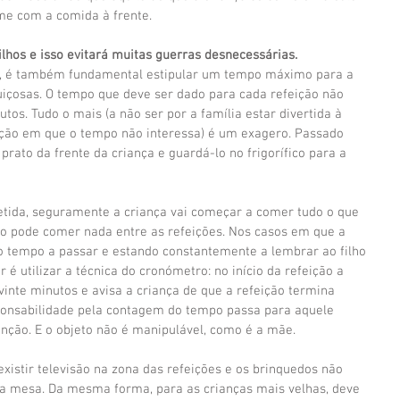
e com a comida à frente.
ilhos e isso evitará muitas guerras desnecessárias.
, é também fundamental estipular um tempo máximo para a 
uiçosas. O tempo que deve ser dado para cada refeição não 
tos. Tudo o mais (a não ser por a família estar divertida à 
uação em que o tempo não interessa) é um exagero. Passado 
prato da frente da criança e guardá-lo no frigorífico para a 
etida, seguramente a criança vai começar a comer tudo o que 
ão pode comer nada entre as refeições. Nos casos em que a 
 o tempo a passar e estando constantemente a lembrar ao filho 
 é utilizar a técnica do cronómetro: no início da refeição a 
vinte minutos e avisa a criança de que a refeição termina 
ponsabilidade pela contagem do tempo passa para aquele 
unção. E o objeto não é manipulável, como é a mãe.
existir televisão na zona das refeições e os brinquedos não 
 mesa. Da mesma forma, para as crianças mais velhas, deve 