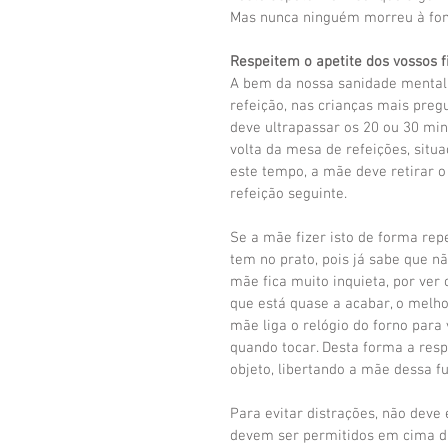
Mas nunca ninguém morreu à fom
Respeitem o apetite dos vossos f
A bem da nossa sanidade mental
refeição, nas crianças mais preg
deve ultrapassar os 20 ou 30 minu
volta da mesa de refeições, sit
este tempo, a mãe deve retirar o 
refeição seguinte.
Se a mãe fizer isto de forma rep
tem no prato, pois já sabe que n
mãe fica muito inquieta, por ver
que está quase a acabar, o melhor
mãe liga o relógio do forno para 
quando tocar. Desta forma a res
objeto, libertando a mãe dessa f
Para evitar distrações, não deve 
devem ser permitidos em cima da