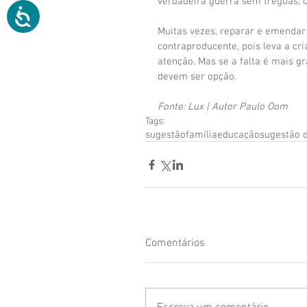
verdadeira guerra sem tréguas, c
Muitas vezes, reparar e emendar
contraproducente, pois leva a cr
atenção. Mas se a falta é mais g
devem ser opção.
Fonte: Lux | Autor Paulo Oom
Tags:
sugestão
família
educação
sugestão d
Comentários