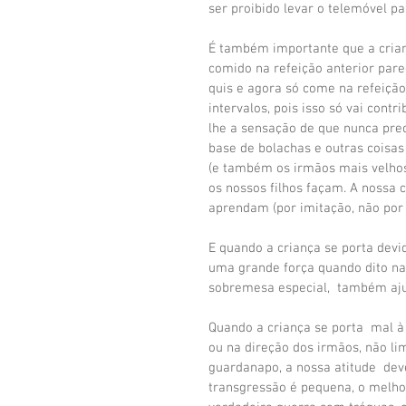
ser proibido levar o telemóvel p
É também importante que a crian
comido na refeição anterior pare
quis e agora só come na refeição
intervalos, pois isso só vai contr
lhe a sensação de que nunca prec
base de bolachas e outras coisa
(e também os irmãos mais velho
os nossos filhos façam. A nossa
aprendam (por imitação, não por 
E quando a criança se porta devi
uma grande força quando dito n
sobremesa especial,  também aju
Quando a criança se porta  mal 
ou na direção dos irmãos, não l
guardanapo, a nossa atitude  dev
transgressão é pequena, o melhor