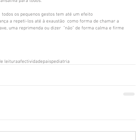
ansativa para todos.
  todos os pequenos gestos tem até um efeito 
iança a repeti-los até à exaustão  como forma de chamar a 
rave, uma reprimenda ou dizer  "não" de forma calma e firme 
e leitura
afectividade
pais
pediatria