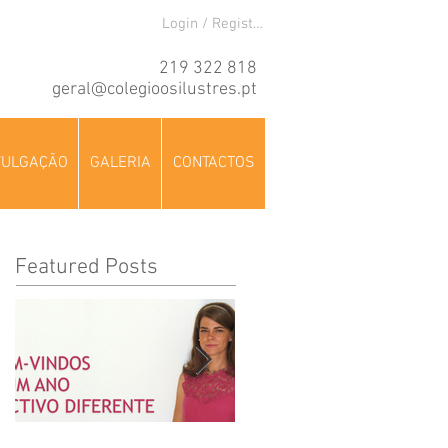
Login / Registre-se
219 322 818
geral@colegioosilustres.pt
VULGAÇÃO
GALERIA
CONTACTOS
Featured Posts