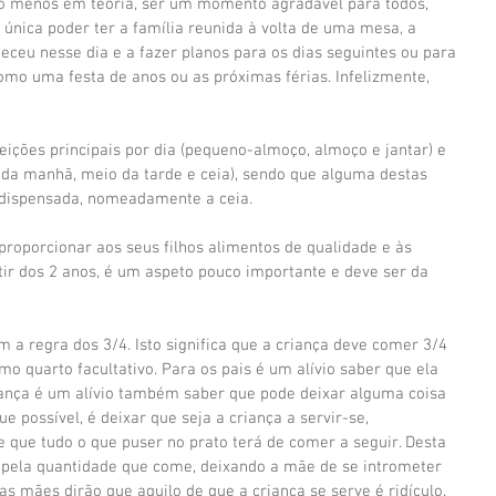
elo menos em teoria, ser um momento agradável para todos, 
 única poder ter a família reunida à volta de uma mesa, a 
eceu nesse dia e a fazer planos para os dias seguintes ou para 
mo uma festa de anos ou as próximas férias. Infelizmente, 
ições principais por dia (pequeno-almoço, almoço e jantar) e 
 da manhã, meio da tarde e ceia), sendo que alguma destas 
 dispensada, nomeadamente a ceia.
roporcionar aos seus filhos alimentos de qualidade e às 
rtir dos 2 anos, é um aspeto pouco importante e deve ser da 
m a regra dos 3/4. Isto significa que a criança deve comer 3/4 
mo quarto facultativo. Para os pais é um alívio saber que ela 
ança é um alívio também saber que pode deixar alguma coisa 
e possível, é deixar que seja a criança a servir-se, 
que tudo o que puser no prato terá de comer a seguir. Desta 
l pela quantidade que come, deixando a mãe de se intrometer 
s mães dirão que aquilo de que a criança se serve é ridículo. 