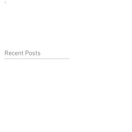
.
CORONAVÍRUS:
CUIDADOS A TER COM
AS CRIANÇAS
Recent Posts