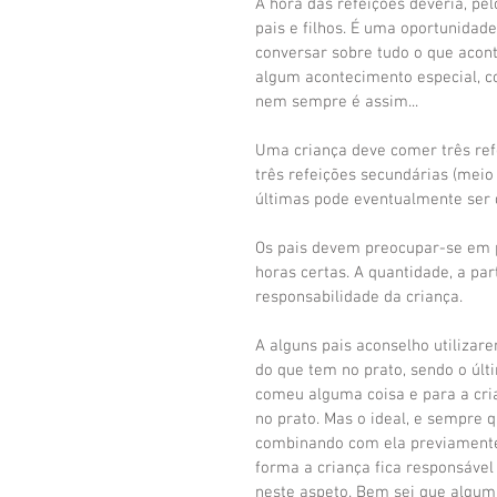
A hora das refeições deveria, p
pais e filhos. É uma oportunidade
conversar sobre tudo o que acont
algum acontecimento especial, co
nem sempre é assim...
Uma criança deve comer três refe
três refeições secundárias (meio
últimas pode eventualmente ser
Os pais devem preocupar-se em p
horas certas. A quantidade, a pa
responsabilidade da criança.
A alguns pais aconselho utilizare
do que tem no prato, sendo o últi
comeu alguma coisa e para a cri
no prato. Mas o ideal, e sempre qu
combinando com ela previamente 
forma a criança fica responsáve
neste aspeto. Bem sei que alguma