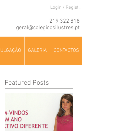
Login / Registre-se
219 322 818
geral@colegioosilustres.pt
VULGAÇÃO
GALERIA
CONTACTOS
Featured Posts