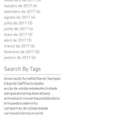
novembro de 2017
(3)
3 posts
outubro de 2017
(4)
4 posts
setembro de 2017
(4)
4 posts
agosto de 2017
(4)
4 posts
julho de 2017
(3)
3 posts
junho de 2017
(4)
4 posts
maio de 2017
(5)
5 posts
abril de 2017
(5)
5 posts
março de 2017
(6)
6 posts
fevereiro de 2017
(5)
5 posts
janeiro de 2017
(6)
6 posts
Search By Tags
Associação Acreditar
Daniel Sampaio
Eduardo Sá
IPO
actividades
acção de solidariedade
afectividade
alergias
alimentação
anafilaxia
animais
ano novo
arte
aulas
biblioteca
brinquedos
cadeirinha
campanhas de solidariedade
carnaval
cinema
concerto