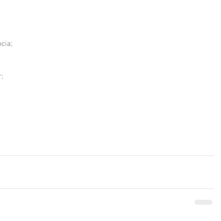
cia;
;