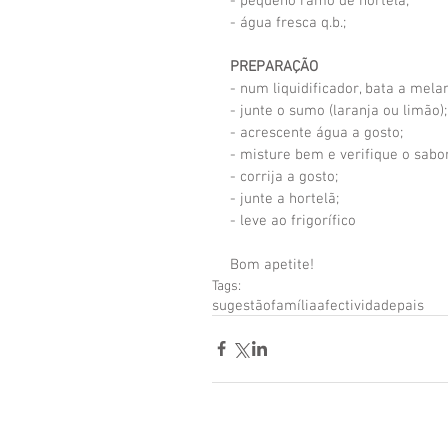
- pequeno ramo de hortelã;
- água fresca q.b.;
PREPARAÇÃO
- num liquidificador, bata a melan
- junte o sumo (laranja ou limão);
- acrescente água a gosto;
- misture bem e verifique o sabor
- corrija a gosto;
- junte a hortelã;
- leve ao frigorífico
Bom apetite!
Tags:
sugestão
família
afectividade
pais