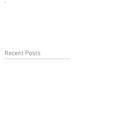
.
CORONAVÍRUS:
CUIDADOS A TER COM
AS CRIANÇAS
Recent Posts