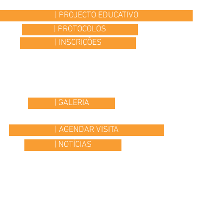
| PROJECTO EDUCATIVO
| PROTOCOLOS
| INSCRIÇÕES
| GALERIA
| AGENDAR VISITA
| NOTÍCIAS
© 2015 Colégio Os Ilustres | desenvolvido por
Headline