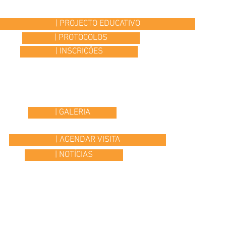
| PROJECTO EDUCATIVO
| PROTOCOLOS
| INSCRIÇÕES
| GALERIA
| AGENDAR VISITA
| NOTÍCIAS
© 2015 Colégio Os Ilustres | desenvolvido por
Headline