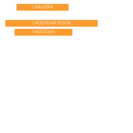
| GALERIA
| AGENDAR VISITA
| NOTÍCIAS
© 2015 Colégio Os Ilustres | desenvolvido por
Headline