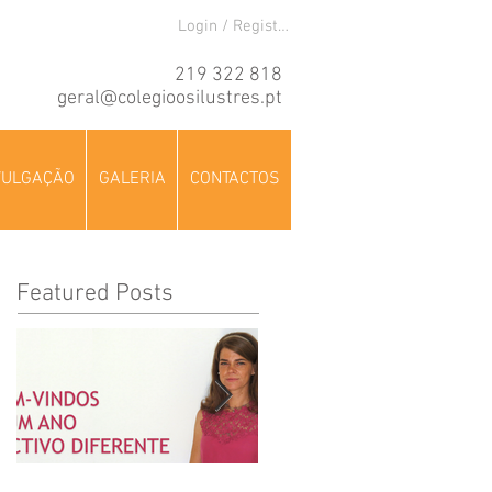
Login / Registre-se
219 322 818
geral@colegioosilustres.pt
VULGAÇÃO
GALERIA
CONTACTOS
Featured Posts