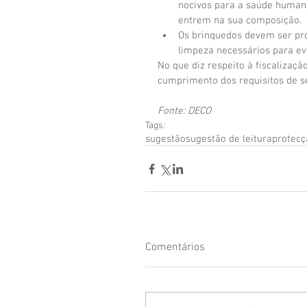
nocivos para a saúde humana
entrem na sua composição.  
Os brinquedos devem ser pro
limpeza necessários para evi
No que diz respeito à fiscalizaç
cumprimento dos requisitos de s
Fonte: DECO
Tags:
sugestão
sugestão de leitura
protecç
Comentários