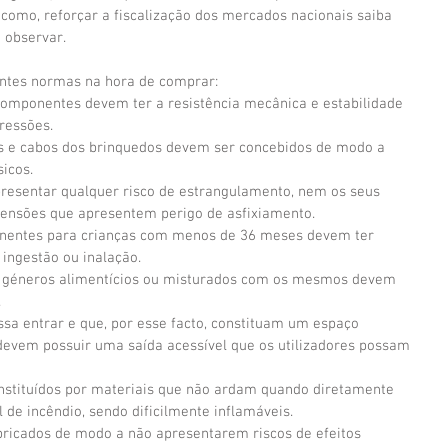
como, reforçar a fiscalização dos mercados nacionais saiba 
a observar.
intes normas na hora de comprar: 
componentes devem ter a resistência mecânica e estabilidade 
ressões.  
das e cabos dos brinquedos devem ser concebidos de modo a 
icos.  
resentar qualquer risco de estrangulamento, nem os seus 
nsões que apresentem perigo de asfixiamento.  
nentes para crianças com menos de 36 meses devem ter 
ingestão ou inalação.  
de géneros alimentícios ou misturados com os mesmos devem 
  
sa entrar e que, por esse facto, constituam um espaço 
devem possuir uma saída acessível que os utilizadores possam 
 
nstituídos por materiais que não ardam quando diretamente 
 de incêndio, sendo dificilmente inflamáveis.  
ricados de modo a não apresentarem riscos de efeitos 