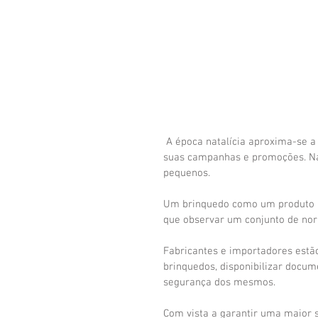
 A época natalícia aproxima-se a passos largos e as grande superfícies comercias iniciam as 
suas campanhas e promoções. Na
pequenos.
Um brinquedo como um produto lú
que observar um conjunto de nor
Fabricantes e importadores estã
brinquedos, disponibilizar docum
segurança dos mesmos.
Com vista a garantir uma maior 