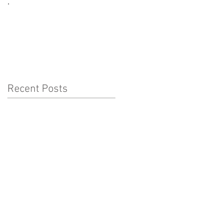
.
CORONAVÍRUS:
CUIDADOS A TER COM
AS CRIANÇAS
Recent Posts