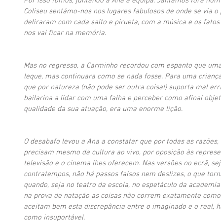
Por isso fomos, juntando a Ana à equipa. Jantámos fora num 
Coliseu sentámo-nos nos lugares fabulosos de onde se via o p
deliraram com cada salto e pirueta, com a música e os fatos
nos vai ficar na memória. 
Mas no regresso, a Carminho recordou com espanto que uma d
leque, mas continuara como se nada fosse. Para uma criança 
que por natureza (não pode ser outra coisa!) suporta mal err
bailarina a lidar com uma falha e perceber como afinal obje
qualidade da sua atuação, era uma enorme lição.
O desabafo levou a Ana a constatar que por todas as razões,
precisam mesmo da cultura ao vivo, por oposição às represen
televisão e o cinema lhes oferecem. Nas versões no ecrã, se
contratempos, não há passos falsos nem deslizes, o que torn
quando, seja no teatro da escola, no espetáculo da academia 
na prova de natação as coisas não correm exatamente como 
aceitam bem esta discrepância entre o imaginado e o real, 
como insuportável.