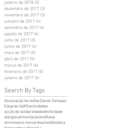
janeiro de 2018
(3)
3 posts
dezembro de 2017
(3)
3 posts
novembro de 2017
(3)
3 posts
outubro de 2017
(4)
4 posts
setembro de 2017
(4)
4 posts
agosto de 2017
(4)
4 posts
julho de 2017
(3)
3 posts
junho de 2017
(4)
4 posts
maio de 2017
(5)
5 posts
abril de 2017
(5)
5 posts
março de 2017
(6)
6 posts
fevereiro de 2017
(5)
5 posts
janeiro de 2017
(6)
6 posts
Search By Tags
Associação Acreditar
Daniel Sampaio
Eduardo Sá
IPO
actividades
acção de solidariedade
afectividade
alergias
alimentação
anafilaxia
animais
ano novo
arte
aulas
biblioteca