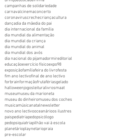
brinquedos
cadeirinha
campanhas de solidariedade
carnaval
cinema
concerto
coronavirus
creche
criança
cultura
dança
dia da mãe
dia do pai
dia internacional da família
dia mundial da alimentação
dia mundial da criança
dia mundial do animal
dia mundial dos avós
dia nacional do pijama
dormir
editorial
educação
exercício físico
expo98
exposição
família
feira do livro
festa
fim ano lectivo
final de ano lectivo
forbrain
formação
fruta
férias
gelado
halloween
jogos
leitura
livros
maat
museu
museu da marioneta
museu do dinheiro
museu dos coches
musica
música
natal
newsletter
novo ano lectivo
oceanário
os ilustres
pais
pediatria
pedopsicólogo
pedopsiquiatria
pilhão vai à escola
planetário
playnetario
praia
pre-escolar