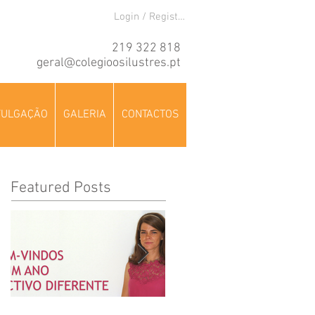
Login / Registre-se
219 322 818
geral@colegioosilustres.pt
VULGAÇÃO
GALERIA
CONTACTOS
Featured Posts