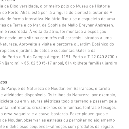
s, Porto
ia da Biodiversidade, o primeiro polo do Museu de História 
do Porto. Aliás, está por lá a figura do cientista, autor de A 
da de forma interativa. No átrio fixou-se o esqueleto de uma 
rias da Terra e do Mar, de Sophia de Mello Breyner Andresen, 
m é recordada. À volta do átrio, foi montada a exposição 
: desde uma vitrina com três mil caracóis listrados a uma 
Natureza. Aproveite a visita e percorra o Jardim Botânico do 
ropicais e jardins de catos e suculentas. Galeria da 
 do Porto > R. do Campo Alegre, 1191, Porto > T. 22 040 8700 > 
 (jardim) > €5, €2,50 (5-17 anos), €14 (bilhete família), jardim 
ncos
 do Parque de Natureza de Noudar, em Barrancos, é tarefa 
de atividades disponíveis. Os trilhos da Natureza, por exemplo, 
icicleta ou em viaturas elétricas todo o terreno e passam pela 
anta. Entretanto, cruzamo-nos com fuinhas, lontras e texugos, 
a erva-vaqueira e a couve-bastarda. Fazer piqueniques e 
lo de Noudar, observar as estrelas ou pernoitar no alojamento 
nte e deliciosos pequenos--almoços com produtos da região, 