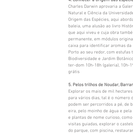
4. Conhecer a origem das espécie
Charles Darwin aprovaria a Galer
Natural e Ciência da Universidade 
Origem das Espécies, aqui aborda
baleia, uma alusão ao livro Histó
que aqui viveu e cuja obra també
permanente, em módulos originais
caixa para identificar aromas da 
Porto ao seu redor, com estufas t
Biodiversidade e Jardim Botânico
ter-dom 10h-18h (galeria), 10h-19h
grátis
5. Pelos trilhos de Noudar, Barra
Explorar os mais de mil hectares
para vários dias, tal é o número 
podem ser percorridos a pé, de b
eira, pelo moinho de água e pela 
e plantas de nome curioso, como 
visitas guiadas, explorar o caste
do parque, com piscina, restaura