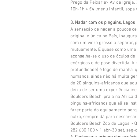
Prego da Peixaria​​​​​​> Av. da Igr
10h-1h > €4 (menu infantil, sopa 
3. Nadar com os pinguins, Lagos
A sensação de nadar a poucos cen
original e única no País, inaugu
com um vidro grosso a separar,
mutuamente. É quase como uma da
aconselha-se o uso de óculos de 
enérgicas e de pose divertida. A 
profundidade) é logo de manhã, q
humanos, ainda não há muita gent
de 20 pinguins-africanos que aq
deixa de ser uma experiência ine
Boulders Beach, praia na África 
pinguins-africanos que ali se in
fazer parte do equipamento porqu
outro, sempre dá para descansar
Boulders Beach Zoo de Lagos > Qt.
282 680 100 > 1 abr-30 set, seg