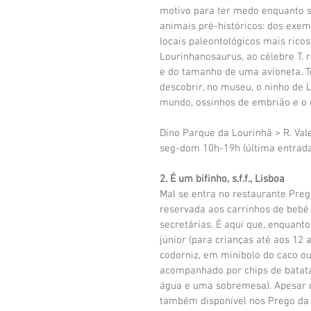
motivo para ter medo enquanto s
animais pré-históricos: dos exem
locais paleontológicos mais rico
Lourinhanosaurus, ao célebre T. r
e do tamanho de uma avioneta. Te
descobrir, no museu, o ninho de 
mundo, ossinhos de embrião e o m
Dino Parque da Lourinhã > R. Vale
seg-dom 10h-19h (última entrada 
2. É um bifinho, s.f.f., Lisboa
Mal se entra no restaurante Prego
reservada aos carrinhos de bebé
secretárias. É aqui que, enquan
júnior (para crianças até aos 12
codorniz, em minibolo do caco o
acompanhado por chips de batata
água e uma sobremesa). Apesar de
também disponível nos Prego da 