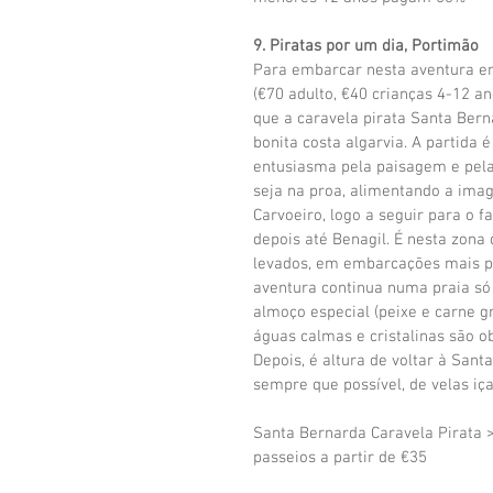
9. Piratas por um dia, Portimão
Para embarcar nesta aventura em
(€70 adulto, €40 crianças 4-12 an
que a caravela pirata Santa Bern
bonita costa algarvia. A partida 
entusiasma pela paisagem e pela 
seja na proa, alimentando a imag
Carvoeiro, logo a seguir para o 
depois até Benagil. É nesta zona
levados, em embarcações mais pe
aventura continua numa praia só 
almoço especial (peixe e carne gr
águas calmas e cristalinas são ob
Depois, é altura de voltar à Sant
sempre que possível, de velas iç
Santa Bernarda Caravela Pirata >
passeios a partir de €35