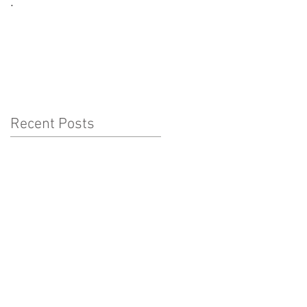
.
CORONAVÍRUS:
CUIDADOS A TER COM
AS CRIANÇAS
Recent Posts