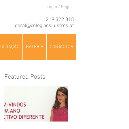
Login / Registre-se
219 322 818
geral@colegioosilustres.pt
VULGAÇÃO
GALERIA
CONTACTOS
Featured Posts