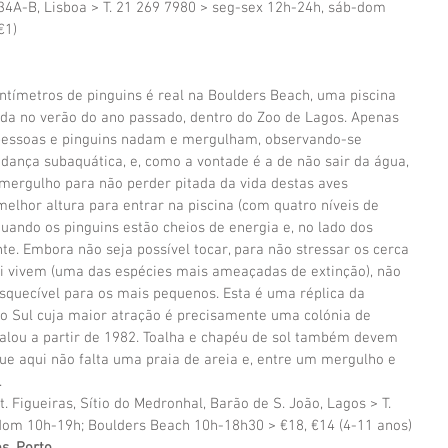
eja, 34A-B, Lisboa > T. 21 269 7980 > seg-sex 12h-24h, sáb-dom 
€1)
tímetros de pinguins é real na Boulders Beach, uma piscina 
rada no verão do ano passado, dentro do Zoo de Lagos. Apenas 
 pessoas e pinguins nadam e mergulham, observando-se 
nça subaquática, e, como a vontade é a de não sair da água, 
mergulho para não perder pitada da vida destas aves 
melhor altura para entrar na piscina (com quatro níveis de 
uando os pinguins estão cheios de energia e, no lado dos 
e. Embora não seja possível tocar, para não stressar os cerca 
ui vivem (uma das espécies mais ameaçadas de extinção), não 
squecível para os mais pequenos. Esta é uma réplica da 
do Sul cuja maior atração é precisamente uma colónia de 
stalou a partir de 1982. Toalha e chapéu de sol também devem 
e aqui não falta uma praia de areia e, entre um mergulho e 
.
 Figueiras, Sítio do Medronhal, Barão de S. João, Lagos > T. 
-dom 10h-19h; Boulders Beach 10h-18h30 > €18, €14 (4-11 anos)