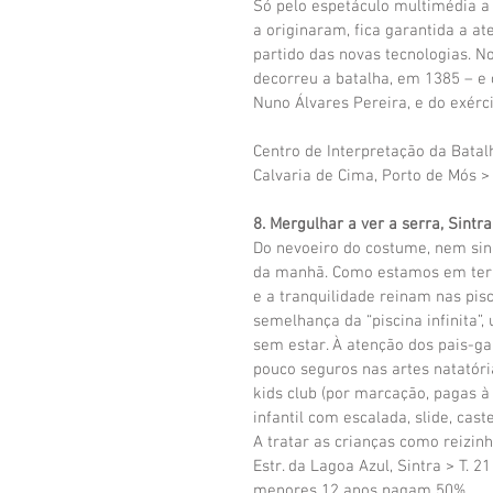
Só pelo espetáculo multimédia a 
a originaram, fica garantida a a
partido das novas tecnologias. No
decorreu a batalha, em 1385 – e
Nuno Álvares Pereira, e do exér
Centro de Interpretação da Batalh
Calvaria de Cima, Porto de Mós >
8. Mergulhar a ver a serra, Sintra
Do nevoeiro do costume, nem sina
da manhã. Como estamos em terra 
e a tranquilidade reinam nas pi
semelhança da “piscina infinita”
sem estar. À atenção dos pais-gal
pouco seguros nas artes natatóri
kids club (por marcação, pagas à
infantil com escalada, slide, cast
A tratar as crianças como reizinh
Estr. da Lagoa Azul, Sintra > T. 2
menores 12 anos pagam 50%