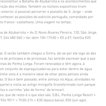
reconstituir a Batalha de Aljubarrota e os acontecimentos que 
tenção dos miúdos. Também os núcleos expositivos tiram 
 exterior, é possível percorrer o planalto de S. Jorge – onde 
 conhecer as posições do exército português, comandado por 
cito franco--castelhano. Uma viagem no tempo.
a de Aljubarrota > Av. D. Nuno Álvares Pereira, 120, São Jorge, 
 T. 244 480 060 > ter-dom 10h-17h30 > €5 a €7, família €20
l. O verão também chegou a Sintra, dá-se por ele logo às dez 
de príncipes e de princesas, faz sentido escrever que a paz 
scinas do Penha Longa. Foram renovadas e têm agora, à 
, um conjunto de espreguiçadeiras para estar dentro de água 
inha: esta é a maneira ideal de olhar pelos petizes ainda 
as. O dia é bem passado, entre almoço no Aqua, atividades no 
 parte) e visita ao antigo minigolfe (transformado num parque 
elos e carrinha “pão de forma” de brincar).
os, que de resto é o que eles são. S.B.L. Penha Longa Resort > 
1 924 9011 > 7h30-21h > €30 (época baixa), €50 (jun-ago), 