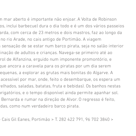
 mar aberto é importante não enjoar. A Volta de Robinson 
os, inclui barbecue) dura o dia todo e é um dos vários passeios 
arda, com cerca de 23 metros e dois mastros, faz ao longo da 
é no rio Arade, no cais antigo de Portimão. A viagem 
sensação de se estar num barco pirata, seja no salão interior 
inação de adultos e crianças. Navega-se primeiro até ao 
farol de Alfanzina, erguido num imponente promontório, e 
 que ancora a caravela para os piratas por um dia serem 
quenas, a explorar as grutas mais bonitas do Algarve. A 
acessível por mar, onde, feito o desembarque, os espera um 
elhados, saladas, batatas, fruta e bebidas). Os banhos nestas 
rigatórios, e o tempo disponível ainda permite apanhar sol. 
a Bernarda e rumar na direção de Alvor. O regresso é feito, 
adas, como num verdadeiro barco pirata.
 Cais Gil Eanes, Portimão > T. 282 422 791, 96 702 3840 > 