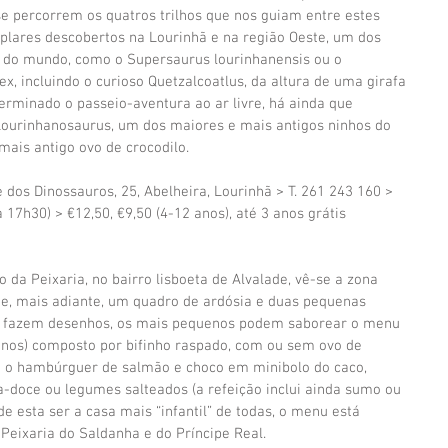
e percorrem os quatros trilhos que nos guiam entre estes 
plares descobertos na Lourinhã e na região Oeste, um dos 
s do mundo, como o Supersaurus lourinhanensis ou o 
ex, incluindo o curioso Quetzalcoatlus, da altura de uma girafa 
rminado o passeio-aventura ao ar livre, há ainda que 
Lourinhanosaurus, um dos maiores e mais antigos ninhos do 
ais antigo ovo de crocodilo.
 dos Dinossauros, 25, Abelheira, Lourinhã > T. 261 243 160 > 
17h30) > €12,50, €9,50 (4-12 anos), até 3 anos grátis
 da Peixaria, no bairro lisboeta de Alvalade, vê-se a zona 
 e, mais adiante, um quadro de ardósia e duas pequenas 
to fazem desenhos, os mais pequenos podem saborear o menu 
 anos) composto por bifinho raspado, com ou sem ovo de 
u o hambúrguer de salmão e choco em minibolo do caco, 
-doce ou legumes salteados (a refeição inclui ainda sumo ou 
 esta ser a casa mais “infantil” de todas, o menu está 
Peixaria do Saldanha e do Príncipe Real.