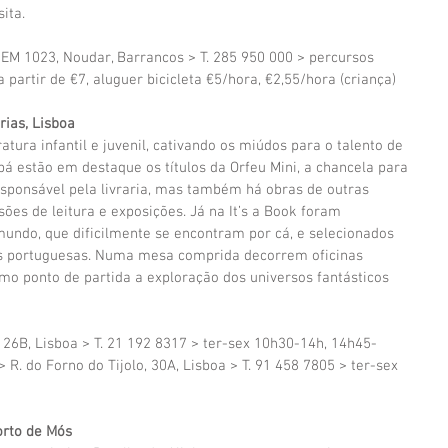
ita.
EM 1023, Noudar, Barrancos > T. 285 950 000 > percursos 
a partir de €7, aluguer bicicleta €5/hora, €2,55/hora (criança)
rias, Lisboa
atura infantil e juvenil, cativando os miúdos para o talento de 
bá estão em destaque os títulos da Orfeu Mini, a chancela para 
sponsável pela livraria, mas também há obras de outras 
sões de leitura e exposições. Já na It’s a Book foram 
 mundo, que dificilmente se encontram por cá, e selecionados 
as portuguesas. Numa mesa comprida decorrem oficinas 
mo ponto de partida a exploração dos universos fantásticos 
26B, Lisboa > T. 21 192 8317 > ter-sex 10h30-14h, 14h45-
 R. do Forno do Tijolo, 30A, Lisboa > T. 91 458 7805 > ter-sex 
orto de Mós