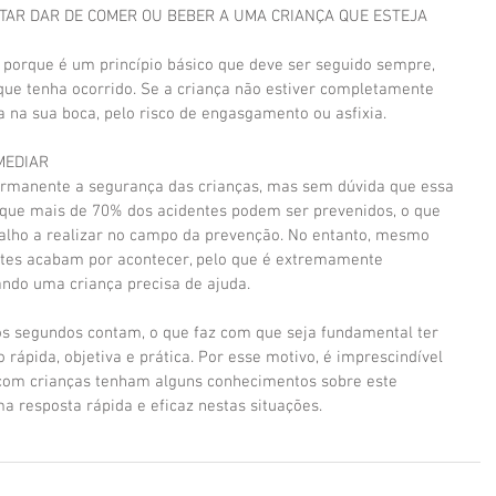
AR DAR DE COMER OU BEBER A UMA CRIANÇA QUE ESTEJA 
 porque é um princípio básico que deve ser seguido sempre, 
ue tenha ocorrido. Se a criança não estiver completamente 
a na sua boca, pelo risco de engasgamento ou asfixia.
MEDIAR
rmanente a segurança das crianças, mas sem dúvida que essa 
e que mais de 70% dos acidentes podem ser prevenidos, o que 
balho a realizar no campo da prevenção. No entanto, mesmo 
ntes acabam por acontecer, pelo que é extremamente 
ando uma criança precisa de ajuda.
os segundos contam, o que faz com que seja fundamental ter 
rápida, objetiva e prática. Por esse motivo, é imprescindível 
com crianças tenham alguns conhecimentos sobre este 
a resposta rápida e eficaz nestas situações.