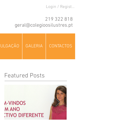
Login / Registre-se
219 322 818
geral@colegioosilustres.pt
VULGAÇÃO
GALERIA
CONTACTOS
Featured Posts