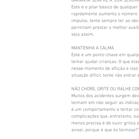
GARANTA SEMPRE A SUA SEGURA
Este é o pilar básico de qualquer
rapidamente aumenta o número de
impulso, tente sempre ter as ide
permitam prestar o melhor auxíli
seja assim.
MANTENHA A CALMA
Este é um ponto-chave em qualque
tentar ajudar crianças. O que el
nesse momento de aflição e iss
situação difícil, tente não entra
NÃO CHORE, GRITE OU RALHE CO
Muitos dos acidentes surgem devi
teimam em não seguir as indicaçõ
é um comportamento a tentar corr
complicações que, entretanto, s
menos precisa é de ouvir gritos 
avisei, porque é que és teimoso?”