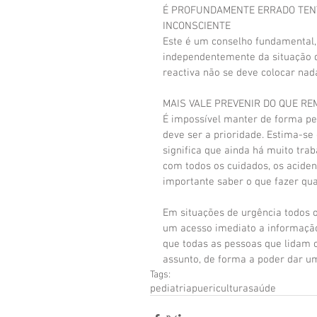
É PROFUNDAMENTE ERRADO TENT
INCONSCIENTE
Este é um conselho fundamental,
independentemente da situação q
reactiva não se deve colocar nad
MAIS VALE PREVENIR DO QUE RE
É impossível manter de forma pe
deve ser a prioridade. Estima-s
significa que ainda há muito tra
com todos os cuidados, os acide
importante saber o que fazer qu
Em situações de urgência todos 
um acesso imediato a informação 
que todas as pessoas que lidam 
assunto, de forma a poder dar um
Tags:
pediatria
puericultura
saúde