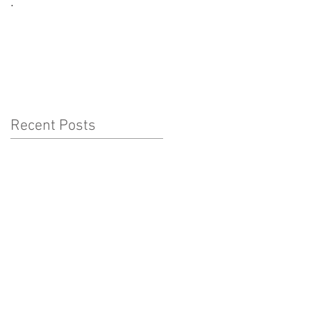
.
CORONAVÍRUS:
CUIDADOS A TER COM
AS CRIANÇAS
Recent Posts