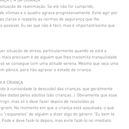
NÇA E A DA CRIANÇA
 situação de reanimação. Se ele não for cumprido, 
 vítimas e o quadro agrava progressivamente. Evite agir por 
ias claras e respeite as normas de segurança que lhe 
o possível. Eu sei que não é fácil, mas é importantíssimo que 
r situação de stress, particularmente quando se está a 
as mais precisam é de alguém que lhes transmita tranquilidade 
o só se consegue com uma atitude serena. Mesmo que seja uma 
r em pânico, para não agravar o estado da criança.
M A CRIANÇA
do à curiosidade (e descuido) das crianças, que geralmente 
es dadas pelos adultos (são crianças...). Obviamente que esse 
igir, mas só o deve fazer depois de resolvidas as 
urgirem. No momento em que a criança está assustada, o que 
ou “raspanetes” de alguém a dizer algo do género: “Eu bem te 
. Pode e deve fazê-lo depois, mas evite fazê-lo no imediato.