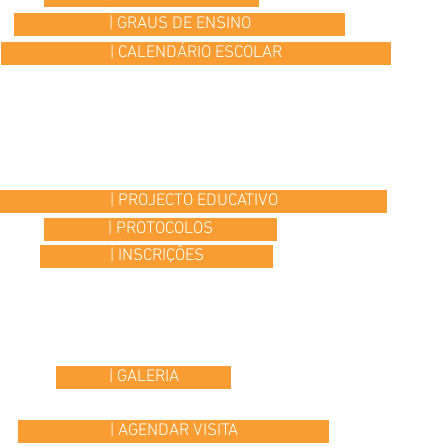
| GRAUS DE ENSINO
| CALENDÁRIO ESCOLAR
| PROJECTO EDUCATIVO
| PROTOCOLOS
| INSCRIÇÕES
| GALERIA
| AGENDAR VISITA