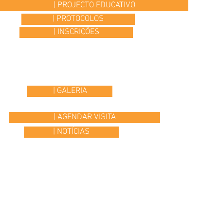
| PROJECTO EDUCATIVO
| PROTOCOLOS
| INSCRIÇÕES
| GALERIA
| AGENDAR VISITA
| NOTÍCIAS
© 2015 Colégio Os Ilustres | desenvolvido por
Headline