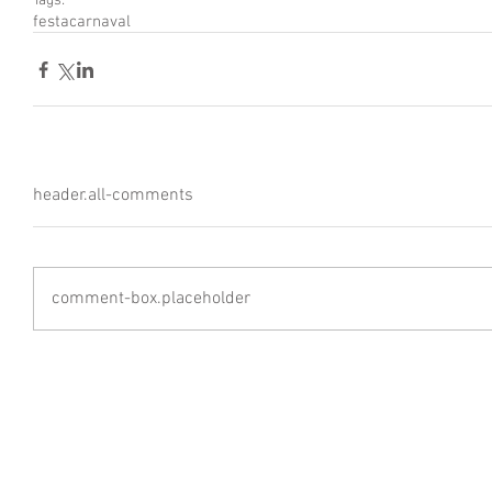
Tags:
festa
carnaval
header.all-comments
comment-box.placeholder