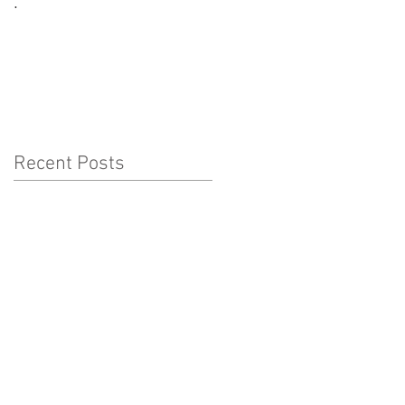
.
CORONAVÍRUS:
CUIDADOS A TER COM
AS CRIANÇAS
Recent Posts