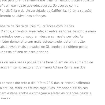
vado pela grande maioria dos pais, um estudo publicado a 28 
eep” vem dar razão aos educadores. De acordo com a 
Pensilvânia e da Universidade da Califórnia, há uma relação 
cimento saudável das crianças.
ostra de cerca de três mil crianças com idades 
12 anos, encontrou uma relação entre as horas de sono a meio 
os miúdos que conseguiam descansar neste período. As 
ambém demonstraram mais autocontrolo, determinação, 
 e níveis mais elevados de QI, sendo este último ponto 
nos do 6.º ano de escolaridade.
três ou mais vezes por semana beneficiam de um aumento de 
académica no sexto ano”, afirmou Adrian Raine, um dos 
 o cansaço durante o dia “afeta 20% das crianças”, salientou 
o estudo. Mais: os efeitos cognitivos, emocionais e físicos 
 bem estabelecidos e começam a afetar as crianças desde a 
 novas.