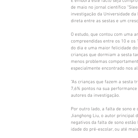
E embora este facto seja compro
de maio no jornal científico “Sl
investigação da Universidade da 
direta entre as sestas e um cres
O estudo, que contou com uma am
compreendidas entre os 10 e os 
do dia e uma maior felicidade d
crianças que dormiam a sesta t
menos problemas comportamentais
especialmente encontrado nos alu
“As crianças que fazem a sesta 
7,6% pontos na sua performance 
autores da investigação.
Por outro lado, a falta de sono e
Jianghong Liu, o autor principal d
negativos da falta de sono estão
idade do pré-escolar, ou até mais