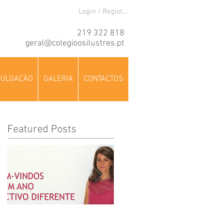
Login / Registre-se
219 322 818
geral@colegioosilustres.pt
VULGAÇÃO
GALERIA
CONTACTOS
Featured Posts