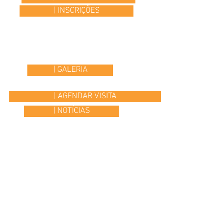
| INSCRIÇÕES
| GALERIA
| AGENDAR VISITA
| NOTÍCIAS
© 2015 Colégio Os Ilustres | desenvolvido por
Headline