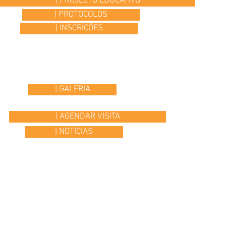
| PROJECTO EDUCATIVO
| PROTOCOLOS
| INSCRIÇÕES
| GALERIA
| AGENDAR VISITA
| NOTÍCIAS
© 2015 Colégio Os Ilustres | desenvolvido por
Headline