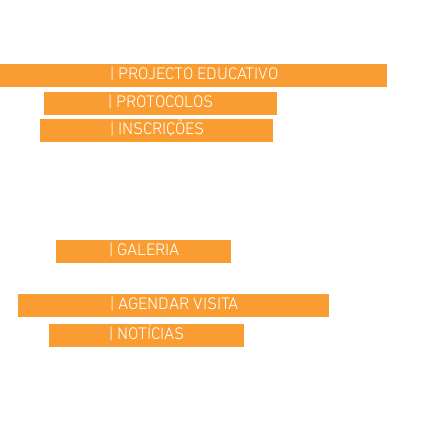
| PROJECTO EDUCATIVO
| PROTOCOLOS
| INSCRIÇÕES
| GALERIA
| AGENDAR VISITA
| NOTÍCIAS
© 2015 Colégio Os Ilustres | desenvolvido por
Headline