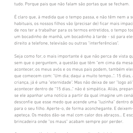
tudo. Porque pais que não falam são portas que se fecham.
É claro que, à medida que o tempo passa, e não têm nem a su
habituais, os nossos filhos vão (precisar de) ficar mais impa
de nos ter a trabalhar para os termos entretidos, o tempo t
um bocadinho de manhã, um bocadinho à tarde - só para ele
direito a telefone, televisão ou outras "interferências".
Seja como for, o mais importante é que não perca de vista q
sem que o perguntem, a questão que têm "em cima da mesa" s
acontecer, os meus avós e os meus pais podem, também eles
que comecem com: "Um dia; daqui a muito tempo...". 15 dias,
criança, já é uma "eternidade". Mas não deixa de ser "logo ali"
acontecer dentro de "15 dias..." não é simpática. Aliás, prepar
se ele apanhar uma notícia a partir da qual imagine um cená
desconfie que esse medo que acende uma "luzinha" dentro del
para o seu filho. Aperte-o, de forma aconchegante. E deixem-
apeteça. Os medos dão-se mal com calor dos abraços... E e
brincadeira onde "os maus" acabam sempre por perder.