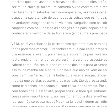
mostrar que, em vez das 14 horas por dia em que eles estão 
ser muito claro se fazem um caminho ou se correm em direc
não terem nem sábados nem domingos e de, nas horas vagas,
espaço na sua atenção do que todas as coisas que os filhos 
de andarem zangados com os vizinhos, zangados com os col
zangados com os filhos; se as crianças e os pais, depois da 
conhecerem melhor e de se tornarem (ainda) mais preciosos 
Vá lá, pais! As crianças já perceberam que nem elas nem os 
todos podemos morrer! E reconhecem que não estão preparad
que estamos a viver. E, por mais que adorem os pais, viver
tecto, onde o melhor do recreio será ir à varanda, assusta-a
sabem como irão resistir aos ralhetes dos pais para arruma
assim, de manhã até à noite. Por mais que não deixem de re
consigam "ver" a rezingar, à bulha ou a virar a sua paciência
medida que os dias passem, elas e os pais tão depressa and
como tristonhos, enfadados ou com raiva, por exemplo. Por 
com todos nós. E estão até, preparadas - é bom que saibam! -
coisas sem importância. E, ao mesmo tempo, a dizerem-lhes
"porque não se passa nada". Mas - vá lá, pais! - dêem às rot