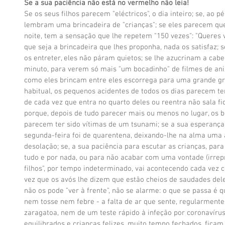
Se a sua paciência não está no vermelho não leia!
Se os seus filhos parecem "eléctricos", o dia inteiro; se, ao pé
lembram uma brincadeira de "crianças"; se eles parecem que
noite, tem a sensação que lhe repetem "150 vezes": "Queres v
que seja a brincadeira que lhes proponha, nada os satisfaz; 
os entreter, eles não páram quietos; se lhe azucrinam a cab
minuto, para verem só mais "um bocadinho" de filmes de anim
como eles brincam entre eles escorrega para uma grande grit
habitual, os pequenos acidentes de todos os dias parecem ter
de cada vez que entra no quarto deles ou reentra não sala fi
porque, depois de tudo parecer mais ou menos no lugar, os b
parecem ter sido vítimas de um tsunami; se a sua esperança 
segunda-feira foi de quarentena, deixando-lhe na alma uma 
desolação; se, a sua paciência para escutar as crianças, para
tudo e por nada, ou para não acabar com uma vontade (irreprim
filhos", por tempo indeterminado, vai acontecendo cada vez c
vez que os avós lhe dizem que estão cheios de saudades dele
não os pode "ver à frente", não se alarme: o que se passa é q
nem tosse nem febre - a falta de ar que sente, regularmente
zaragatoa, nem de um teste rápido à infeção por coronavírus.
equilibrados e crianças felizes, muito tempo fechados, ficam