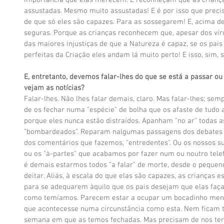
importância que elas merecem. E reconheçam que as crianças
assustadas. Mesmo muito assustadas! E é por isso que preci
de que só eles são capazes. Para as sossegarem! E, acima de
seguras. Porque as crianças reconhecem que, apesar dos ví
das maiores injustiças de que a Natureza é capaz, se os pais
perfeitas da Criação eles andam lá muito perto! E isso, sim, 
E, entretanto, devemos falar-lhes do que se está a passar ou
vejam as notícias?
Falar-lhes. Não lhes falar demais, claro. Mas falar-lhes; se
de os fechar numa "espécie" de bolha que os afaste de tudo a
porque eles nunca estão distraídos. Apanham "no ar" todas 
"bombardeados". Reparam nalgumas passagens dos debates t
dos comentários que fazemos, "entredentes". Ou os nossos su
ou os "à-partes" que acabamos por fazer num ou noutro tele
é demais estarmos todos "a falar" de morte, desde o pequen
deitar. Aliás, à escala do que elas são capazes, as crianças e
para se adequarem àquilo que os pais desejam que elas faça
como temíamos. Parecem estar a ocupar um bocadinho men
que acontecesse numa circunstância como esta. Nem ficam tã
semana em que as temos fechadas. Mas precisam de nos ter 