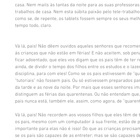
casa. Nem mails às tantas da noite para as suas professoras
trabalhos de casa. Nem esta súbita paixão pelo tele-trabalho
como se, de repente, os tablets fossem sempre os seus melh
tempo todo, claro.
Vá lá, pais! Não dêem ouvidos aqueles senhores que recome
às crianças que não estão em férias! E não aceitem, sob pen
ficar adoentado, que eles vos digam que os pais têm de ter re
ainda, de dividir o tempo dos filhos entre os estudos e o lazer
disciplina, para com eles! Como se os pais estivessem de "q
"tutoriais" não fossem pais. Ou só estivessem preparados para
da tarde e as nove da noite. Por mais que esses senhores i
distinguem as férias das quarentenas. Ou não entendam que, n
pais nunca está, também ele, assim, como agora, de "quarent
Vá lá, pais! Não recordem aos vossos filhos que eles têm de 
os pais, mesmo com um computador à sua frente, estão de p
importante para elas não é isso! Do que as crianças precisa
se os pais são capazes de as entreter; mas se são capazes de