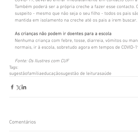
COVID-19, deverão entrar imediatamente em contacto com a l
Também poderá ser a própria creche a fazer esse contacto.
suspeito - mesmo que não seja o seu filho - todos os pais sã
mantida em isolamento na creche até os pais a irem buscar.
As crianças não podem ir doentes para a escola
Nenhuma criança com febre, tosse, diarreia, vómitos ou man
normais, ir à escola, sobretudo agora em tempos de COVID-1
Fonte: Os Ilustres com CUF
Tags:
sugestão
família
educação
sugestão de leitura
saúde
Comentários