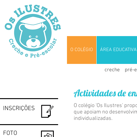
O COLÉGIO
ÁREA EDUCATIVA
creche
pré-e
Actividades de en
O colégio 'Os Ilustres' pro
INSCRIÇÕES
que apoiam no desenvolvim
individualizadas.
FOTO