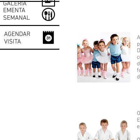
GALERIA
EMENTA
SEMANAL
AGENDAR
A
VISITA
p
D
c
d
f
d
O
E
e