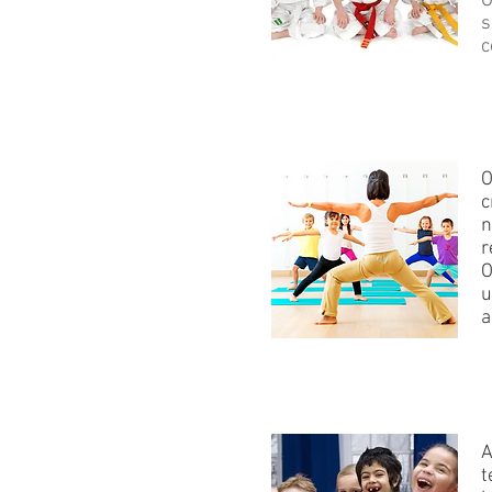
O
s
c
O
c
n
r
O
u
a
A
t