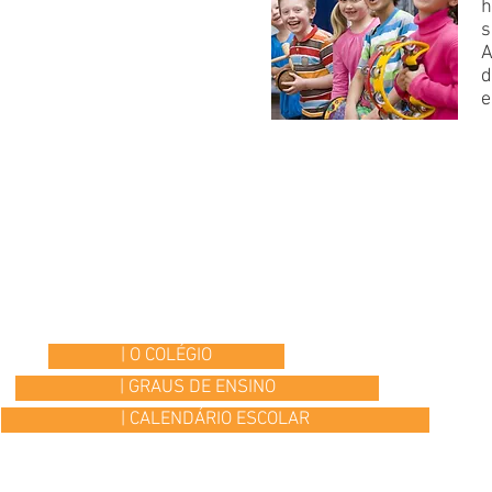
h
s
A
d
e
| O COLÉGIO
| GRAUS DE ENSINO
| CALENDÁRIO ESCOLAR