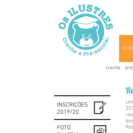
O CO
creche
pré
Re
Um 
INSCRIÇÕES
201
2019/20
res
dos
Re
FOTO