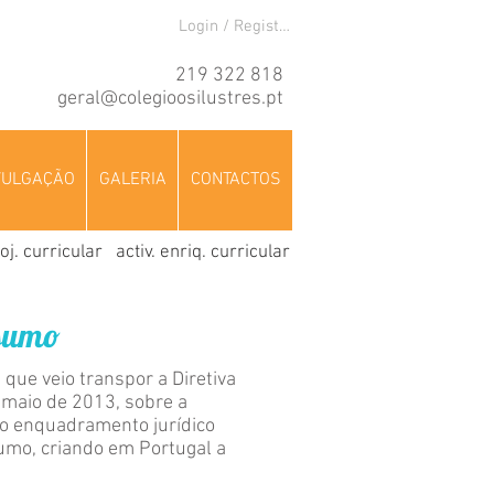
Login / Registre-se
219 322 818
geral@colegioosilustres.pt
VULGAÇÃO
GALERIA
CONTACTOS
oj. curricular
activ. enriq. curricular
nsumo
 que veio transpor a Diretiva
maio de 2013, sobre a
e o enquadramento jurídico
sumo, criando em Portugal a