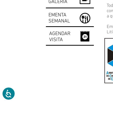
GALERIA
Tod
con
EMENTA
a q
SEMANAL
Em 
Lit
AGENDAR
VISITA