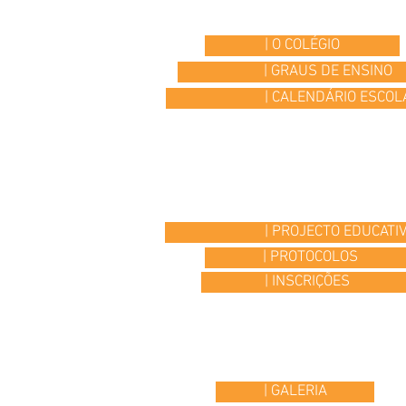
| O COLÉGIO
| GRAUS DE ENSINO
| CALENDÁRIO ESCOL
| PROJECTO EDUCATI
| PROTOCOLOS
| INSCRIÇÕES
| GALERIA