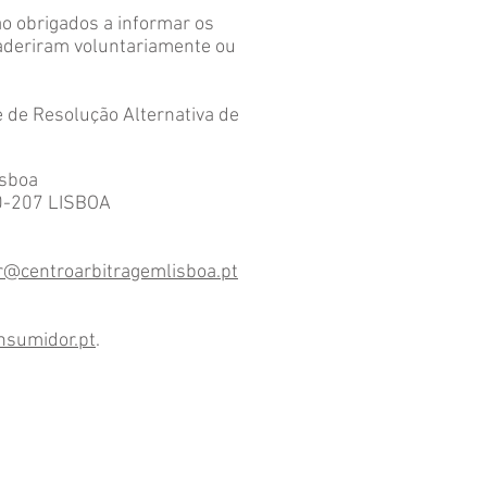
o obrigados a informar os
aderiram voluntariamente ou
e de Resolução Alternativa de
isboa
00-207 LISBOA
r@centroarbitragemlisboa.pt
sumidor.pt
.