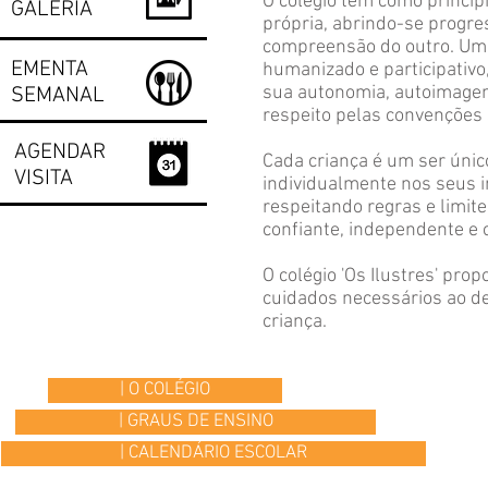
O colégio tem como princípi
GALERIA
própria, abrindo-se progre
compreensão do outro. Um 
EMENTA
humanizado e participativo,
sua autonomia, autoimagem
SEMANAL
respeito pelas convenções 
AGENDAR
Cada criança é um ser úni
VISITA
individualmente nos seus 
respeitando regras e limit
confiante, independente e 
O colégio 'Os Ilustres' pro
cuidados necessários ao de
criança.
| O COLÉGIO
| GRAUS DE ENSINO
| CALENDÁRIO ESCOLAR