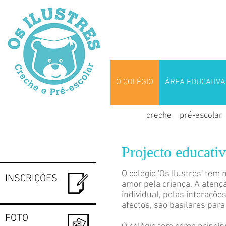
O COLÉGIO
ÁREA EDUCATIVA
creche
pré-escolar
Projecto educati
O colégio 'Os Ilustres' te
INSCRIÇÕES
amor pela criança. A atenç
individual, pelas interaçõe
afectos, são basilares par
FOTO