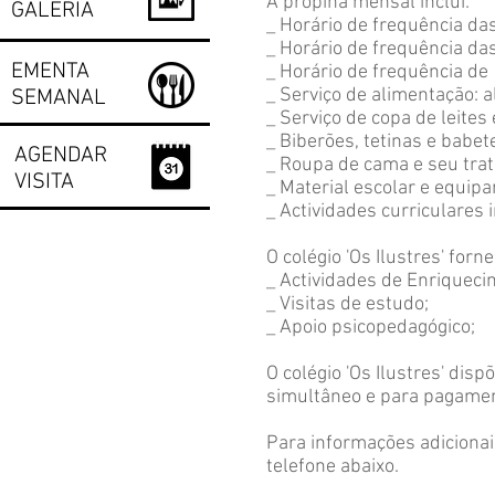
A propina mensal inclui:
GALERIA
_ Horário de frequência d
_ Horário de frequência d
EMENTA
_ Horário de frequência d
_ Serviço de alimentação: 
SEMANAL
_ Serviço de copa de leites 
_ Biberões, tetinas e babet
AGENDAR
_ Roupa de cama e seu tra
VISITA
_ Material escolar e equipa
_ Actividades curriculares 
O colégio 'Os Ilustres' fo
_
Actividades de Enriqueci
_ Visitas de estudo;
_ Apoio psicopedagógico;
O colégio 'Os Ilustres' dis
simultâneo e para pagamen
Para informações adicionais
telefone abaixo.