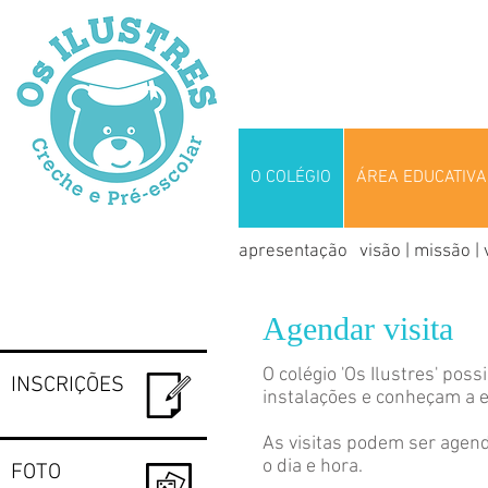
O COLÉGIO
ÁREA EDUCATIVA
apresentação
visão | missão |
Agendar visita
O colégio 'Os Ilustres' pos
INSCRIÇÕES
instalações e conheçam a e
As visitas podem ser agend
o dia e hora.
FOTO