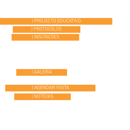
| PROJECTO EDUCATIVO
| PROTOCOLOS
| INSCRIÇÕES
| GALERIA
| AGENDAR VISITA
| NOTÍCIAS
© 2015 Colégio Os Ilustres | desenvolvido por
Headline