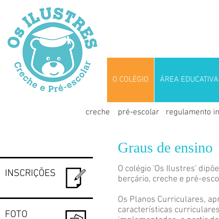
O COLÉGIO
ÁREA EDUCATIVA
creche
pré-escolar
regulamento i
Graus de ensino
O colégio 'Os Ilustres' dip
INSCRIÇÕES
berçário, creche e pré-esco
Os
Planos Curriculares
,
apr
características curricular
FOTO