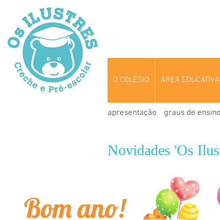
O COLÉGIO
ÁREA EDUCATIVA
apresentação
graus de ensin
Novidades 'Os Ilust