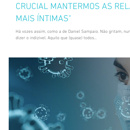
CRUCIAL MANTERMOS AS REL
MAIS ÍNTIMAS"
Há vozes assim, como a de Daniel Sampaio. Não gritam, nun
dizer o indizível. Aquilo que (quase) todos...