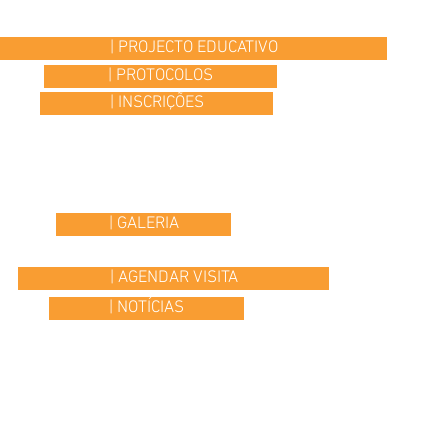
| PROJECTO EDUCATIVO
| PROTOCOLOS
| INSCRIÇÕES
| GALERIA
| AGENDAR VISITA
| NOTÍCIAS
© 2015 Colégio Os Ilustres | desenvolvido por
Headline