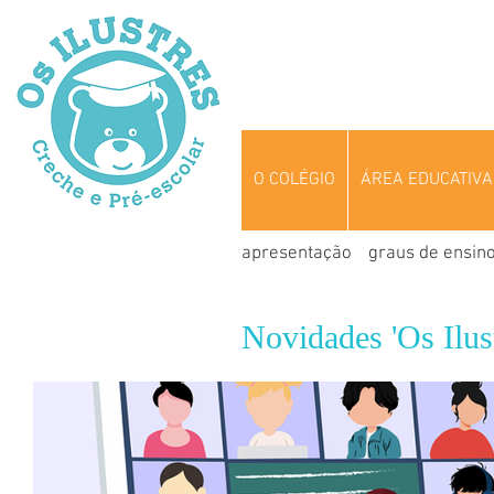
O COLÉGIO
ÁREA EDUCATIVA
apresentação
graus de ensin
Novidades 'Os Ilust