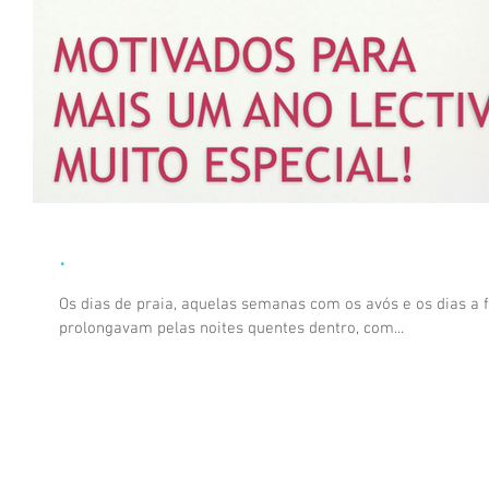
.
Os dias de praia, aquelas semanas com os avós e os dias a f
prolongavam pelas noites quentes dentro, com...