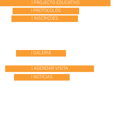
| PROJECTO EDUCATIVO
| PROTOCOLOS
| INSCRIÇÕES
| GALERIA
| AGENDAR VISITA
| NOTÍCIAS
© 2015 Colégio Os Ilustres | desenvolvido por
Headline