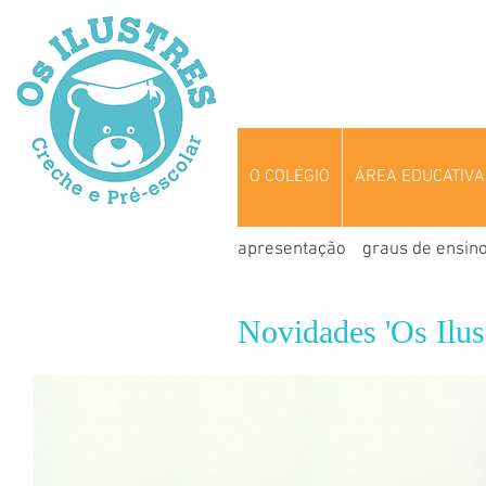
O COLÉGIO
ÁREA EDUCATIVA
apresentação
graus de ensin
Novidades 'Os Ilust