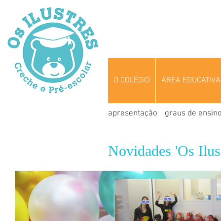
O COLÉGIO
ÁREA EDUCATIVA
apresentação
graus de ensin
Novidades 'Os Ilust