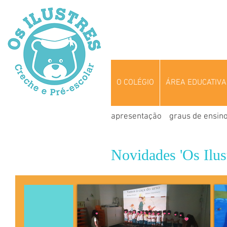
O COLÉGIO
ÁREA EDUCATIVA
apresentação
graus de ensin
Novidades 'Os Ilust