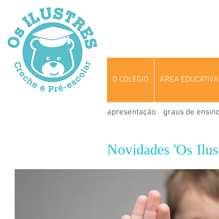
O COLÉGIO
ÁREA EDUCATIVA
apresentação
graus de ensin
Novidades 'Os Ilust