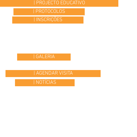
| PROJECTO EDUCATIVO
| PROTOCOLOS
| INSCRIÇÕES
| GALERIA
| AGENDAR VISITA
| NOTÍCIAS
© 2015 Colégio Os Ilustres | desenvolvido por
Headline