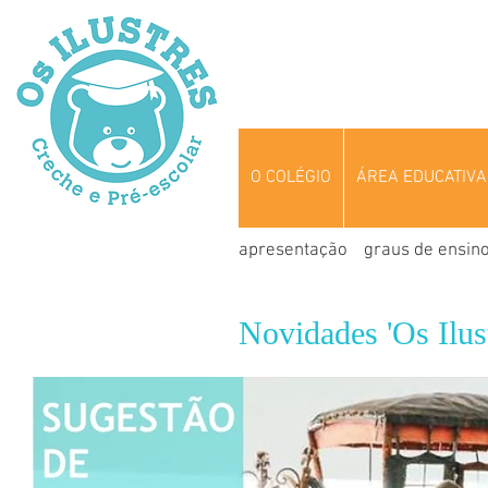
O COLÉGIO
ÁREA EDUCATIVA
apresentação
graus de ensin
Novidades 'Os Ilust