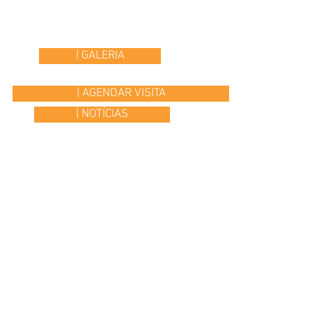
| GALERIA
| AGENDAR VISITA
| NOTÍCIAS
© 2015 Colégio Os Ilustres | desenvolvido por
Headline