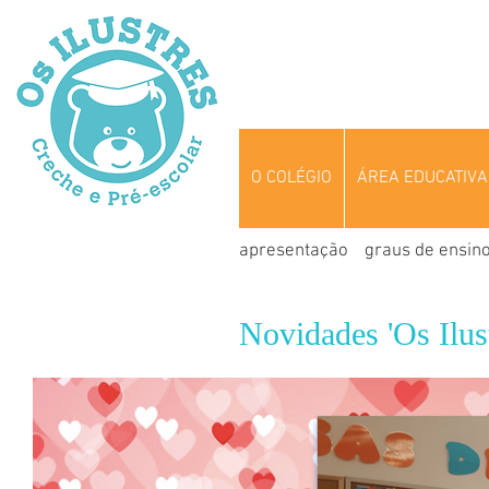
O COLÉGIO
ÁREA EDUCATIVA
apresentação
graus de ensin
Novidades 'Os Ilust