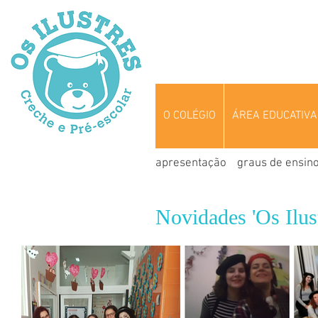
O COLÉGIO
ÁREA EDUCATIVA
apresentação
graus de ensin
Novidades 'Os Ilust