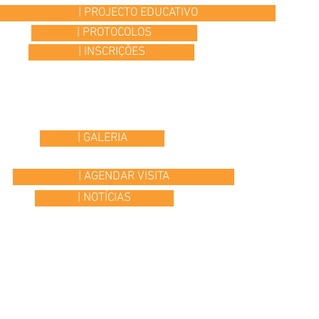
| PROJECTO EDUCATIVO
| PROTOCOLOS
| INSCRIÇÕES
| GALERIA
| AGENDAR VISITA
| NOTÍCIAS
© 2015 Colégio Os Ilustres | desenvolvido por
Headline