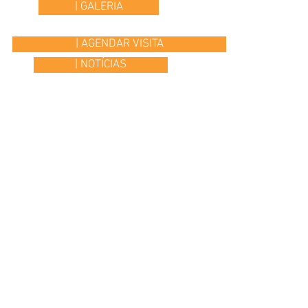
| GALERIA
| AGENDAR VISITA
| NOTÍCIAS
© 2015 Colégio Os Ilustres | desenvolvido por
Headline