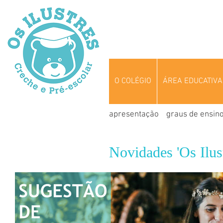
O COLÉGIO
ÁREA EDUCATIVA
apresentação
graus de ensin
Novidades 'Os Ilust