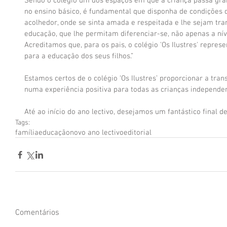
Sendo o colégio um dos espaços em que a criança passa gran
no ensino básico, é fundamental que disponha de condições 
acolhedor, onde se sinta amada e respeitada e lhe sejam tra
educação, que lhe permitam diferenciar-se, não apenas a ní
Acreditamos que, para os pais, o colégio 'Os Ilustres' repre
para a educação dos seus filhos.”
Estamos certos de o colégio ‘Os Ilustres’ proporcionar a tran
numa experiência positiva para todas as crianças independe
Até ao início do ano lectivo, desejamos um fantástico final de
Tags:
família
educação
novo ano lectivo
editorial
Comentários