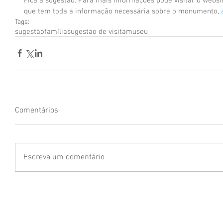
Fica a sugestão. Para mais informações pode visitar o websi
que tem toda a informação necessária sobre o monumento, 
Tags:
sugestão
família
sugestão de visita
museu
Comentários
Escreva um comentário