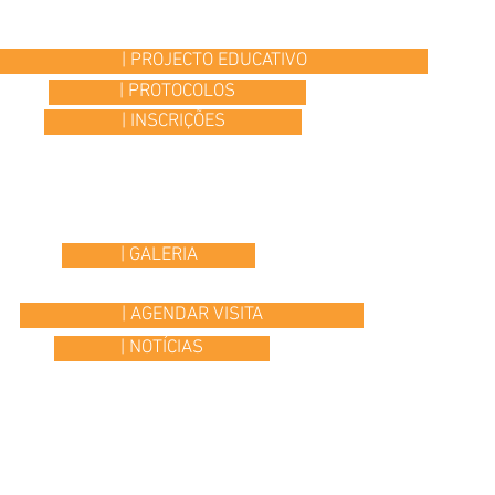
| PROJECTO EDUCATIVO
| PROTOCOLOS
| INSCRIÇÕES
| GALERIA
| AGENDAR VISITA
| NOTÍCIAS
© 2015 Colégio Os Ilustres | desenvolvido por
Headline