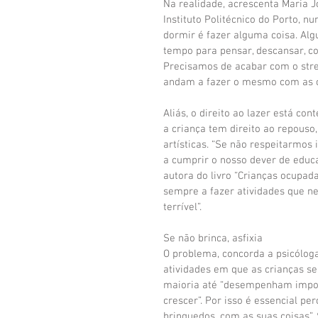
Na realidade, acrescenta Maria J
Instituto Politécnico do Porto, 
dormir é fazer alguma coisa. Alg
tempo para pensar, descansar, c
Precisamos de acabar com o str
andam a fazer o mesmo com as cr
Aliás, o direito ao lazer está co
a criança tem direito ao repouso,
artísticas. “Se não respeitarmos
a cumprir o nosso dever de educa
autora do livro “Crianças ocupada
sempre a fazer atividades que 
terrível”.
Se não brinca, asfixia
O problema, concorda a psicólog
atividades em que as crianças se
maioria até “desempenham import
crescer”. Por isso é essencial p
brinquedos, com as suas coisas”. 