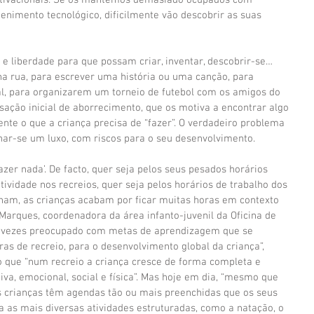
tivacionais. Se os mantemos demasiado ocupados com 
tenimento tecnológico, dificilmente vão descobrir as suas 
 e liberdade para que possam criar, inventar, descobrir-se… 
a rua, para escrever uma história ou uma canção, para 
al, para organizarem um torneio de futebol com os amigos do 
ensação inicial de aborrecimento, que os motiva a encontrar algo 
nte o que a criança precisa de “fazer”. O verdadeiro problema 
rnar-se um luxo, com riscos para o seu desenvolvimento.
azer nada’. De facto, quer seja pelos seus pesados horários 
ividade nos recreios, quer seja pelos horários de trabalho dos 
lham, as crianças acabam por ficar muitas horas em contexto 
 Marques, coordenadora da área infanto-juvenil da Oficina de 
as vezes preocupado com metas de aprendizagem que se 
s de recreio, para o desenvolvimento global da criança”, 
do que “num recreio a criança cresce de forma completa e 
va, emocional, social e física”. Mas hoje em dia, “mesmo que 
s crianças têm agendas tão ou mais preenchidas que os seus 
a as mais diversas atividades estruturadas, como a natação, o 