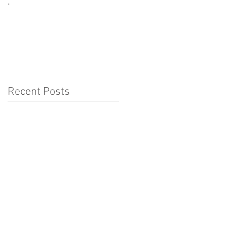
.
CORONAVÍRUS:
CUIDADOS A TER COM
AS CRIANÇAS
Recent Posts