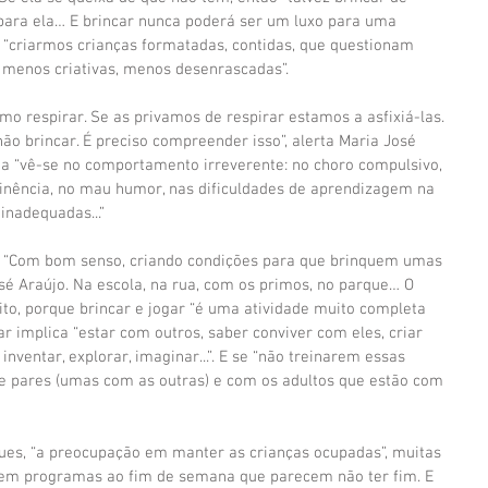
 para ela… E brincar nunca poderá ser um luxo para uma 
de “criarmos crianças formatadas, contidas, que questionam 
 menos criativas, menos desenrascadas”.
mo respirar. Se as privamos de respirar estamos a asfixiá-las. 
o brincar. É preciso compreender isso”, alerta Maria José 
xia “vê-se no comportamento irreverente: no choro compulsivo, 
tinência, no mau humor, nas dificuldades de aprendizagem na 
inadequadas...”
? “Com bom senso, criando condições para que brinquem umas 
sé Araújo. Na escola, na rua, com os primos, no parque… O 
o, porque brincar e jogar “é uma atividade muito completa 
ar implica “estar com outros, saber conviver com eles, criar 
inventar, explorar, imaginar...”. E se “não treinarem essas 
 pares (umas com as outras) e com os adultos que estão com 
ques, “a preocupação em manter as crianças ocupadas”, muitas 
dem programas ao fim de semana que parecem não ter fim. E 