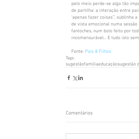
pelo meio perde-se algo tão impo
de partilha: a interação entre pa
‘apenas fazer coisas’”, sublinha 
de vista emocional numa sessão 
fantoches, num bolo feito por tod
incomensurável... E tudo isto se
Fonte: 
Pais & Filhos
Tags:
sugestão
família
educação
sugestão d
Comentários