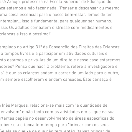
osé Araújo, professora na Escola Superior de Educação do 
nunca estamos a não fazer nada. “Pensar e descansar ou mesmo 
uma coisa essencial para o nosso bem-estar. Temos de ter 
ontemplar… Isso é fundamental para qualquer ser humano. 
esse. Os adultos combatem o stresse com medicamentos e 
ianças e isso é péssimo!”
ntemplado no artigo 31º da Convenção dos Direitos das Crianças: 
 a tempos livres e a participar em atividades culturais e 
 isto estamos a privá-las de um direito e nesse caso estaremos 
dores? Penso que não.” O problema, refere a investigadora e 
s”, é que as crianças andam a correr de um lado para o outro, 
nem sempre escolheram e andam cansadas. Este cansaço é 
a Inês Marques, relaciona-se mais com “a quantidade de 
 envolvem” e não tanto com as atividades em si, que na sua 
antes papéis no desenvolvimento de áreas específicas do 
erceber se a criança tem tempo para “brincar com os seus 
Se ela se queixa de que não tem, então “talvez brincar de 