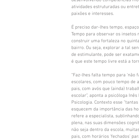
desenvolvendo competências mo
atividades estruturadas ou entre
paixões e interesses.
É preciso dar-lhes tempo, espaço
Tempo para observar os insetos n
construir uma fortaleza no quint
bairro. Ou seja, explorar a tal s
de estimulante, pode ser exatame
é que este tempo livre está a to
“Faz-lhes falta tempo para ‘não f
escolares, com pouco tempo de at
pais, com avós que (ainda) traba
escolar”, aponta a psicóloga Inês
Psicologia. Contexto esse “tant
esquecem da importância das hora
refere a especialista, sublinhan
plena, nas suas dimensões cogniti
não seja dentro da escola, muita
pais, com horários ‘fechados’ par