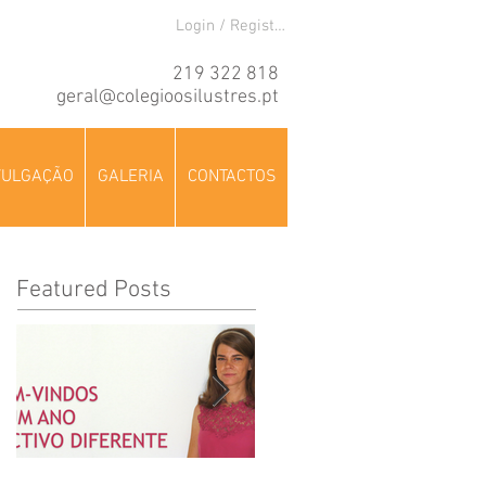
Login / Registre-se
219 322 818
geral@colegioosilustres.pt
VULGAÇÃO
GALERIA
CONTACTOS
Featured Posts