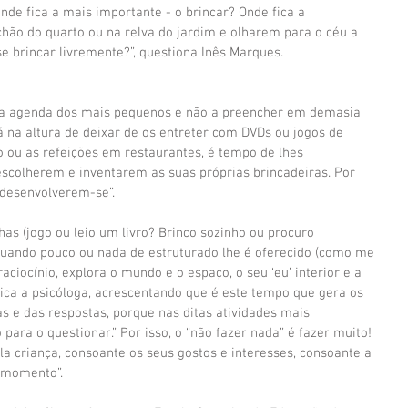
onde fica a mais importante - o brincar? Onde fica a 
chão do quarto ou na relva do jardim e olharem para o céu a 
e brincar livremente?”, questiona Inês Marques.
r a agenda dos mais pequenos e não a preencher em demasia 
á na altura de deixar de os entreter com DVDs ou jogos de 
o ou as refeições em restaurantes, é tempo de lhes 
scolherem e inventarem as suas próprias brincadeiras. Por 
 desenvolverem-se”.
has (jogo ou leio um livro? Brinco sozinho ou procuro 
quando pouco ou nada de estruturado lhe é oferecido (como me 
aciocínio, explora o mundo e o espaço, o seu ‘eu’ interior e a 
plica a psicóloga, acrescentando que é este tempo que gera os 
s e das respostas, porque nas ditas atividades mais 
para o questionar.” Por isso, o “não fazer nada” é fazer muito! 
a criança, consoante os seus gostos e interesses, consoante a 
o momento”.