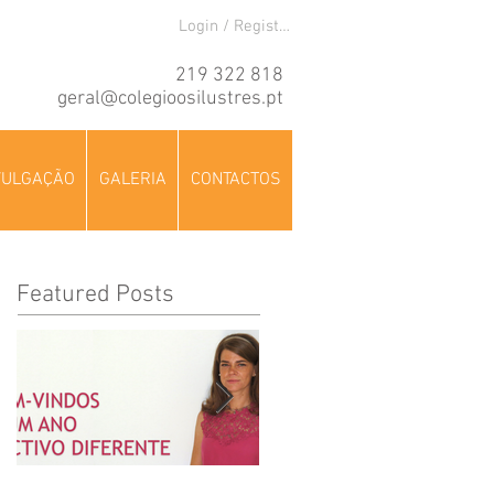
Login / Registre-se
219 322 818
geral@colegioosilustres.pt
VULGAÇÃO
GALERIA
CONTACTOS
Featured Posts