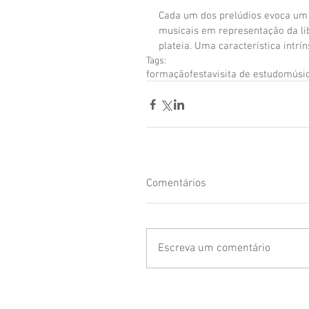
Cada um dos prelúdios evoca um 
musicais em representação da lib
plateia. Uma característica intr
Tags:
formação
festa
visita de estudo
músi
Comentários
Escreva um comentário