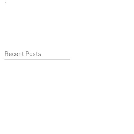
.
CORONAVÍRUS:
CUIDADOS A TER COM
AS CRIANÇAS
Recent Posts