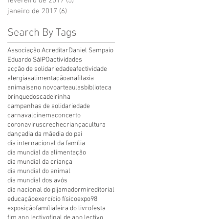
fevereiro de 2017
(5)
5 posts
janeiro de 2017
(6)
6 posts
Search By Tags
Associação Acreditar
Daniel Sampaio
Eduardo Sá
IPO
actividades
acção de solidariedade
afectividade
alergias
alimentação
anafilaxia
animais
ano novo
arte
aulas
biblioteca
brinquedos
cadeirinha
campanhas de solidariedade
carnaval
cinema
concerto
coronavirus
creche
criança
cultura
dança
dia da mãe
dia do pai
dia internacional da família
dia mundial da alimentação
dia mundial da criança
dia mundial do animal
dia mundial dos avós
dia nacional do pijama
dormir
editorial
educação
exercício físico
expo98
exposição
família
feira do livro
festa
fim ano lectivo
final de ano lectivo