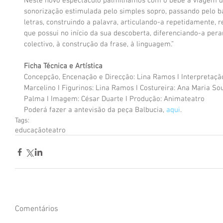
Neste novo espectáculo palmilhamos com o bebé a viagem d
sonorização estimulada pelo simples sopro, passando pelo ba
letras, construindo a palavra, articulando-a repetidamente, r
que possui no início da sua descoberta, diferenciando-a pera
colectivo, à construção da frase, à linguagem.”
Ficha Técnica e Artística
Concepção, Encenação e Direcção: Lina Ramos I Interpretação
Marcelino I Figurinos: Lina Ramos I Costureira: Ana Maria So
Palma I Imagem: César Duarte I Produção: Animateatro
Poderá fazer a antevisão da peça Balbucia, 
aqui
.
Tags:
educação
teatro
Comentários