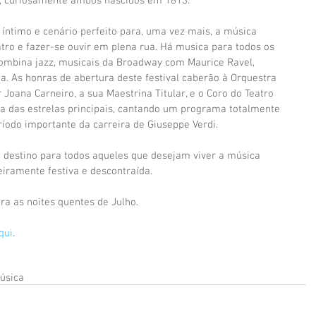
i, curiosamente ambos nascidos em 1813.
 íntimo e cenário perfeito para, uma vez mais, a música 
atro e fazer-se ouvir em plena rua. Há musica para todos os 
ombina jazz, musicais da Broadway com Maurice Ravel, 
. As honras de abertura deste festival caberão à Orquestra 
 Joana Carneiro, a sua Maestrina Titular, e o Coro do Teatro 
a das estrelas principais, cantando um programa totalmente 
íodo importante da carreira de Giuseppe Verdi.
 destino para todos aqueles que desejam viver a música 
iramente festiva e descontraída.
a as noites quentes de Julho.
qui
.
úsica