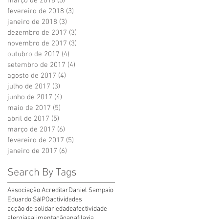
março de 2018
(5)
5 posts
fevereiro de 2018
(3)
3 posts
janeiro de 2018
(3)
3 posts
dezembro de 2017
(3)
3 posts
novembro de 2017
(3)
3 posts
outubro de 2017
(4)
4 posts
setembro de 2017
(4)
4 posts
agosto de 2017
(4)
4 posts
julho de 2017
(3)
3 posts
junho de 2017
(4)
4 posts
maio de 2017
(5)
5 posts
abril de 2017
(5)
5 posts
março de 2017
(6)
6 posts
fevereiro de 2017
(5)
5 posts
janeiro de 2017
(6)
6 posts
Search By Tags
Associação Acreditar
Daniel Sampaio
Eduardo Sá
IPO
actividades
acção de solidariedade
afectividade
alergias
alimentação
anafilaxia