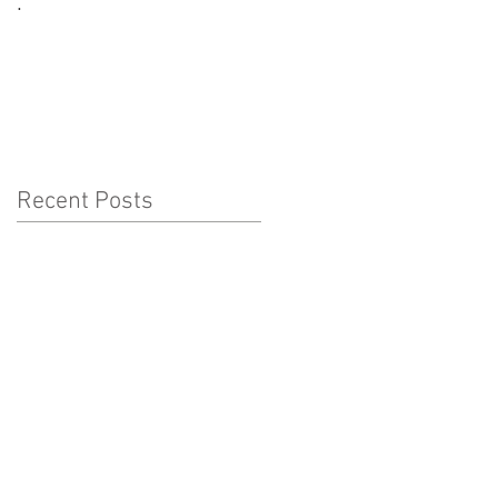
.
CORONAVÍRUS:
CUIDADOS A TER COM
AS CRIANÇAS
Recent Posts