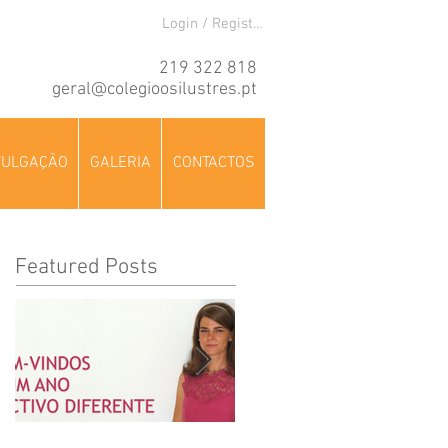
Login / Registre-se
219 322 818
geral@colegioosilustres.pt
VULGAÇÃO
GALERIA
CONTACTOS
Featured Posts