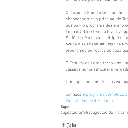
Richard Wagner e Giuseppe Verd
O Largo de São Carlos é um local
abandonar a sala principal do Te
gostos – o programa deste ano c
Leonard Bernstein ou Frank Zappa
Sinfónica Portuguesa dirigida por
ocupa o seu habitual lugar de um
preenchido por obras de cada per
O Festival ao Largo tornou-se um
clássica numa atmosfera verdade
Uma oportunidade irrecusável par
Conheça o 
programa completo, a
Website Festival 'Ao Logo'.
Tags:
sugestão
família
sugestão de visita
m