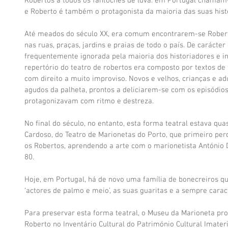
Robertos a todos os fantoches de luva: em Portugal chamam-
e Roberto é também o protagonista da maioria das suas hist
Até meados do século XX, era comum encontrarem-se Roberto
nas ruas, praças, jardins e praias de todo o país. De carácte
frequentemente ignorada pela maioria dos historiadores e inv
repertório do teatro de robertos era composto por textos de t
com direito a muito improviso. Novos e velhos, crianças e ad
agudos da palheta, prontos a deliciarem-se com os episódio
protagonizavam com ritmo e destreza.
No final do século, no entanto, esta forma teatral estava qu
Cardoso, do Teatro de Marionetas do Porto, que primeiro pe
os Robertos, aprendendo a arte com o marionetista António D
80.
Hoje, em Portugal, há de novo uma família de bonecreiros q
‘actores de palmo e meio’, as suas guaritas e a sempre caract
Para preservar esta forma teatral, o Museu da Marioneta pro
Roberto no Inventário Cultural do Património Cultural Imateri