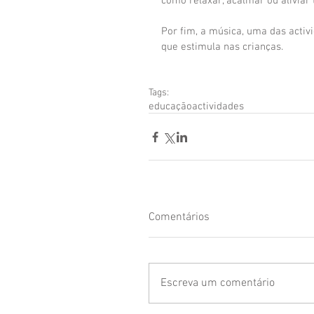
como relaxar, acalmar ou aliviar 
Por fim, a música, uma das activ
que estimula nas crianças.
Tags:
educação
actividades
Comentários
Escreva um comentário