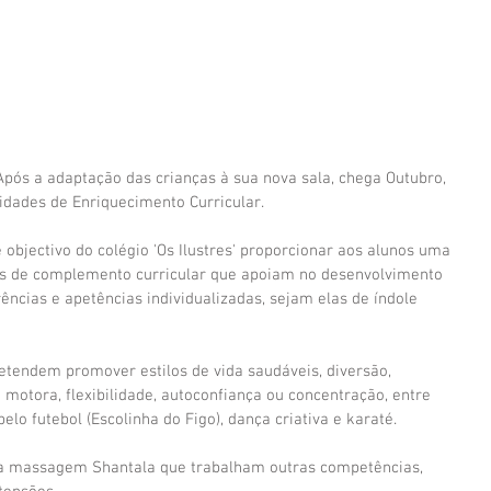
. Após a adaptação das crianças à sua nova sala, chega Outubro, 
idades de Enriquecimento Curricular.
bjectivo do colégio 'Os Ilustres' proporcionar aos alunos uma 
es de complemento curricular que apoiam no desenvolvimento 
ências e apetências individualizadas, sejam elas de índole 
retendem promover estilos de vida saudáveis, diversão, 
motora, flexibilidade, autoconfiança ou concentração, entre 
lo futebol (Escolinha do Figo), dança criativa e karaté.
 a massagem Shantala que trabalham outras competências, 