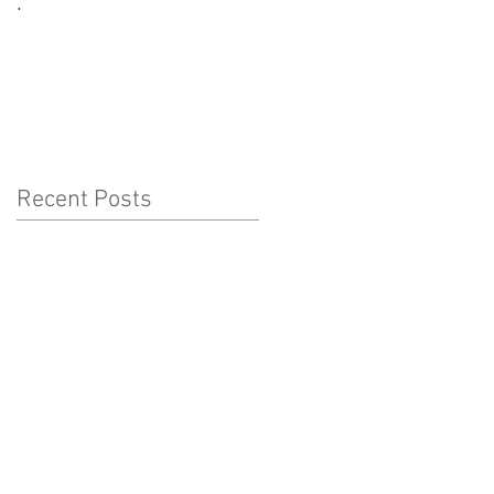
.
CORONAVÍRUS:
CUIDADOS A TER COM
AS CRIANÇAS
Recent Posts