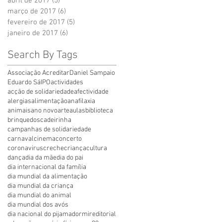
abril de 2017
(5)
5 posts
março de 2017
(6)
6 posts
fevereiro de 2017
(5)
5 posts
janeiro de 2017
(6)
6 posts
Search By Tags
Associação Acreditar
Daniel Sampaio
Eduardo Sá
IPO
actividades
acção de solidariedade
afectividade
alergias
alimentação
anafilaxia
animais
ano novo
arte
aulas
biblioteca
brinquedos
cadeirinha
campanhas de solidariedade
carnaval
cinema
concerto
coronavirus
creche
criança
cultura
dança
dia da mãe
dia do pai
dia internacional da família
dia mundial da alimentação
dia mundial da criança
dia mundial do animal
dia mundial dos avós
dia nacional do pijama
dormir
editorial