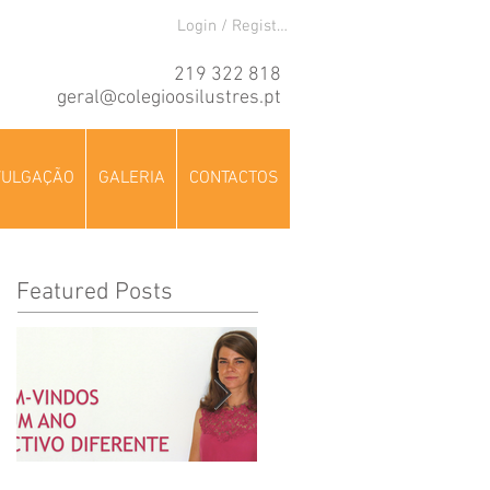
Login / Registre-se
219 322 818
geral@colegioosilustres.pt
VULGAÇÃO
GALERIA
CONTACTOS
Featured Posts