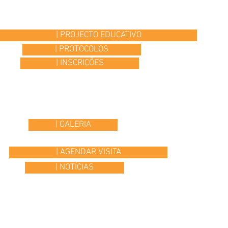
| PROJECTO EDUCATIVO
| PROTOCOLOS
| INSCRIÇÕES
| GALERIA
| AGENDAR VISITA
| NOTÍCIAS
© 2015 Colégio Os Ilustres | desenvolvido por
Headline