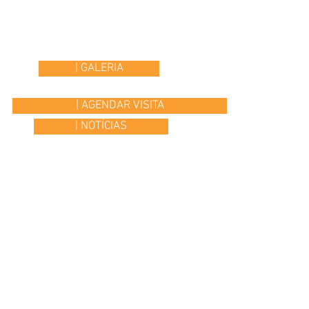
| GALERIA
| AGENDAR VISITA
| NOTÍCIAS
© 2015 Colégio Os Ilustres | desenvolvido por
Headline