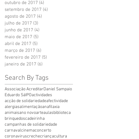
outubro de 2017
(4)
4 posts
setembro de 2017
(4)
4 posts
agosto de 2017
(4)
4 posts
julho de 2017
(3)
3 posts
junho de 2017
(4)
4 posts
maio de 2017
(5)
5 posts
abril de 2017
(5)
5 posts
março de 2017
(6)
6 posts
fevereiro de 2017
(5)
5 posts
janeiro de 2017
(6)
6 posts
Search By Tags
Associação Acreditar
Daniel Sampaio
Eduardo Sá
IPO
actividades
acção de solidariedade
afectividade
alergias
alimentação
anafilaxia
animais
ano novo
arte
aulas
biblioteca
brinquedos
cadeirinha
campanhas de solidariedade
carnaval
cinema
concerto
coronavirus
creche
criança
cultura