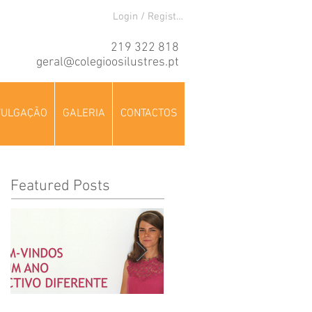
Login / Registre-se
219 322 818
geral@colegioosilustres.pt
VULGAÇÃO
GALERIA
CONTACTOS
Featured Posts