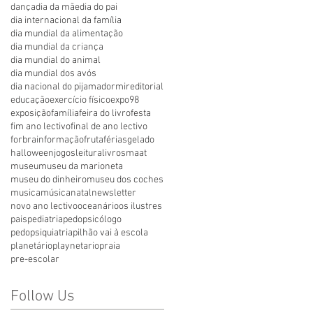
dança
dia da mãe
dia do pai
dia internacional da família
dia mundial da alimentação
dia mundial da criança
dia mundial do animal
dia mundial dos avós
dia nacional do pijama
dormir
editorial
educação
exercício físico
expo98
exposição
família
feira do livro
festa
fim ano lectivo
final de ano lectivo
forbrain
formação
fruta
férias
gelado
halloween
jogos
leitura
livros
maat
museu
museu da marioneta
museu do dinheiro
museu dos coches
musica
música
natal
newsletter
novo ano lectivo
oceanário
os ilustres
pais
pediatria
pedopsicólogo
pedopsiquiatria
pilhão vai à escola
planetário
playnetario
praia
pre-escolar
Follow Us