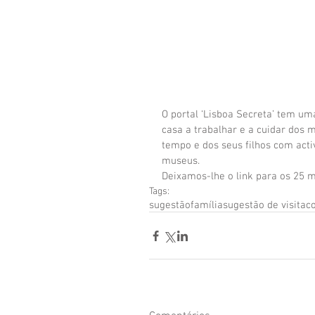
O portal ‘Lisboa Secreta’ tem um
casa a trabalhar e a cuidar dos
tempo e dos seus filhos com acti
museus.
Deixamos-lhe o link para os 25 mu
Tags:
sugestão
família
sugestão de visita
c