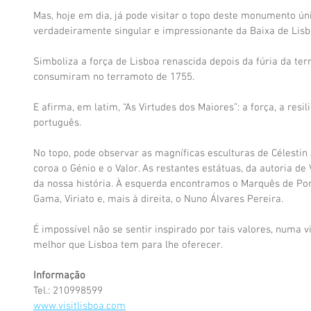
Mas, hoje em dia, já pode visitar o topo deste monumento úni
verdadeiramente singular e impressionante da Baixa de Lisbo
Simboliza a força de Lisboa renascida depois da fúria da ter
consumiram no terramoto de 1755.
E afirma, em latim, “As Virtudes dos Maiores”: a força, a resi
português.
No topo, pode observar as magníficas esculturas de Célestin 
coroa o Génio e o Valor. As restantes estátuas, da autoria de
da nossa história. À esquerda encontramos o Marquês de Pom
Gama, Viriato e, mais à direita, o Nuno Álvares Pereira.
É impossível não se sentir inspirado por tais valores, numa v
melhor que Lisboa tem para lhe oferecer.
Informação
Tel.: 210998599
www.visitlisboa.com