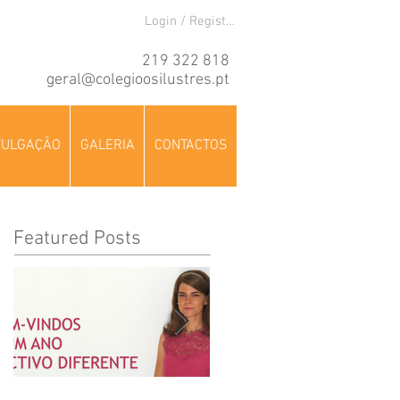
Login / Registre-se
219 322 818
geral@colegioosilustres.pt
VULGAÇÃO
GALERIA
CONTACTOS
Featured Posts