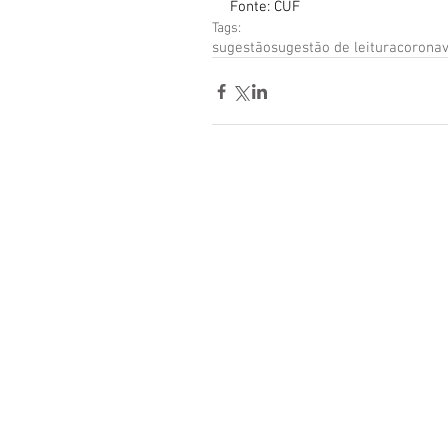
Fonte: CUF
Tags:
sugestão
sugestão de leitura
coronav