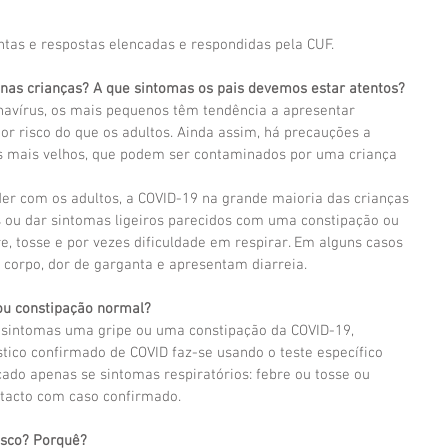
ntas e respostas elencadas e respondidas pela CUF.
 nas crianças? A que sintomas os pais devemos estar atentos?
navírus, os mais pequenos têm tendência a apresentar 
r risco do que os adultos. Ainda assim, há precauções a 
s mais velhos, que podem ser contaminados por uma criança 
er com os adultos, a COVID-19 na grande maioria das crianças 
 ou dar sintomas ligeiros parecidos com uma constipação ou 
e, tosse e por vezes dificuldade em respirar. Em alguns casos 
 corpo, dor de garganta e apresentam diarreia.
ou constipação normal?  
s sintomas uma gripe ou uma constipação da COVID-19, 
tico confirmado de COVID faz-se usando o teste específico 
cado apenas se sintomas respiratórios: febre ou tosse ou 
ntacto com caso confirmado.
isco? Porquê?