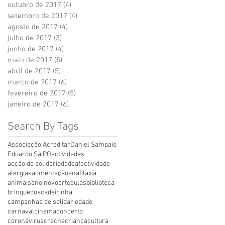
outubro de 2017
(4)
4 posts
setembro de 2017
(4)
4 posts
agosto de 2017
(4)
4 posts
julho de 2017
(3)
3 posts
junho de 2017
(4)
4 posts
maio de 2017
(5)
5 posts
abril de 2017
(5)
5 posts
março de 2017
(6)
6 posts
fevereiro de 2017
(5)
5 posts
janeiro de 2017
(6)
6 posts
Search By Tags
Associação Acreditar
Daniel Sampaio
Eduardo Sá
IPO
actividades
acção de solidariedade
afectividade
alergias
alimentação
anafilaxia
animais
ano novo
arte
aulas
biblioteca
brinquedos
cadeirinha
campanhas de solidariedade
carnaval
cinema
concerto
coronavirus
creche
criança
cultura