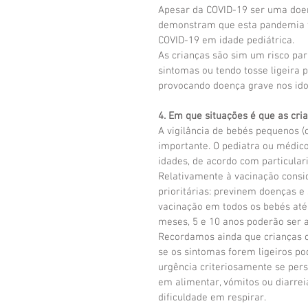
Apesar da COVID-19 ser uma doen
demonstram que esta pandemia t
COVID-19 em idade pediátrica. 
As crianças são sim um risco par
sintomas ou tendo tosse ligeira 
provocando doença grave nos id
4. Em que situações é que as cri
A vigilância de bebés pequenos 
importante. O pediatra ou médico
idades, de acordo com particular
Relativamente à vacinação consi
prioritárias: previnem doenças e
vacinação em todos os bebés até
meses, 5 e 10 anos poderão ser 
Recordamos ainda que crianças c
se os sintomas forem ligeiros p
urgência criteriosamente se persi
em alimentar, vómitos ou diarre
dificuldade em respirar.