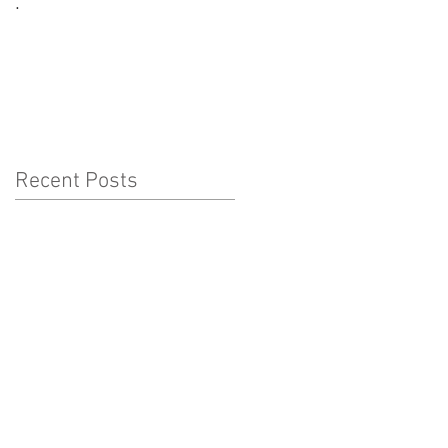
.
CORONAVÍRUS:
CUIDADOS A TER COM
AS CRIANÇAS
Recent Posts