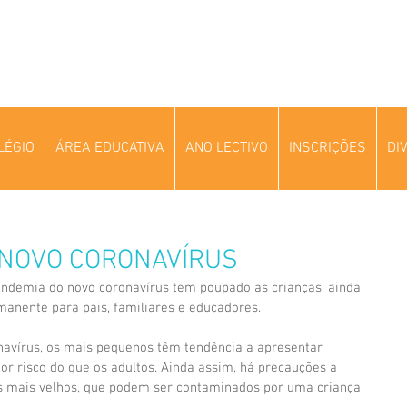
LÉGIO
ÁREA EDUCATIVA
ANO LECTIVO
INSCRIÇÕES
DI
 NOVO CORONAVÍRUS
ndemia do novo coronavírus tem poupado as crianças, ainda 
nente para pais, familiares e educadores.
navírus, os mais pequenos têm tendência a apresentar 
r risco do que os adultos. Ainda assim, há precauções a 
s mais velhos, que podem ser contaminados por uma criança 