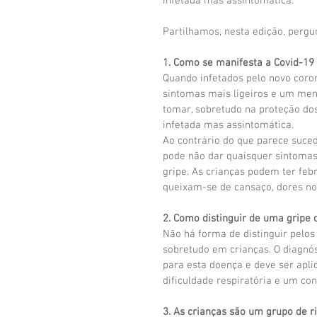
infetada mas assintomática.
Partilhamos, nesta edição, pergu
1. Como se manifesta a Covid-19
Quando infetados pelo novo coro
sintomas mais ligeiros e um meno
tomar, sobretudo na proteção do
infetada mas assintomática.
Ao contrário do que parece suced
pode não dar quaisquer sintomas
gripe. As crianças podem ter febr
queixam-se de cansaço, dores no
2. Como distinguir de uma gripe 
Não há forma de distinguir pelo
sobretudo em crianças. O diagnós
para esta doença e deve ser apli
dificuldade respiratória e um co
3. As crianças são um grupo de r