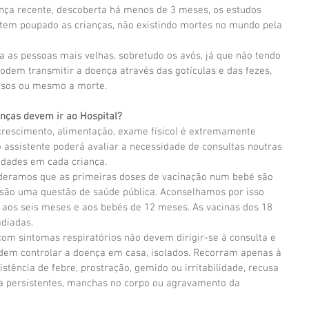
ça recente, descoberta há menos de 3 meses, os estudos 
em poupado as crianças, não existindo mortes no mundo pela 
a as pessoas mais velhas, sobretudo os avós, já que não tendo 
podem transmitir a doença através das gotículas e das fezes, 
osos ou mesmo a morte.
anças devem ir ao Hospital?
(crescimento, alimentação, exame físico) é extremamente 
 assistente poderá avaliar a necessidade de consultas noutras 
idades em cada criança. 
deramos que as primeiras doses de vacinação num bebé são 
 são uma questão de saúde pública. Aconselhamos por isso 
 aos seis meses e aos bebés de 12 meses. As vacinas dos 18 
adiadas.
om sintomas respiratórios não devem dirigir-se à consulta e 
odem controlar a doença em casa, isolados. Recorram apenas à 
stência de febre, prostração, gemido ou irritabilidade, recusa 
ia persistentes, manchas no corpo ou agravamento da 